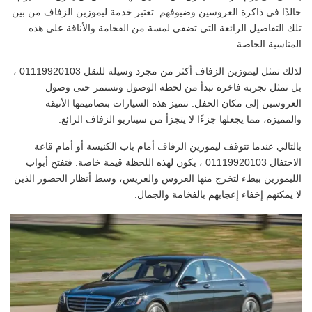
خالدًا في ذاكرة العروسين وضيوفهم. تعتبر خدمة ليموزين الزفاف من بين
تلك التفاصيل الرائعة التي تضفي لمسة من الفخامة والأناقة على هذه
المناسبة الخاصة.
لذلك تمثل ليموزين الزفاف أكثر من مجرد وسيلة للنقل 01119920103 ،
بل تمثل تجربة فاخرة تبدأ من لحظة الوصول وتستمر حتى وصول
العروسين إلى مكان الحفل. تتميز هذه السيارات بتصاميمها الأنيقة
والمميزة، مما يجعلها جزءًا لا يتجزأ من سيناريو الزفاف الرائع.
بالتالي عندما تتوقف ليموزين الزفاف أمام باب الكنيسة أو أمام قاعة
الاحتفال 01119920103 ، يكون لهذه اللحظة قيمة خاصة. فتفتح أبواب
الليموزين ببطء لتخرج منها العروس والعريس، وسط أنظار الحضور الذين
لا يمكنهم إخفاء إعجابهم بالفخامة والجمال.