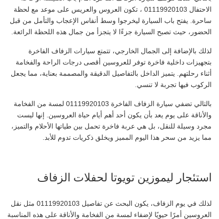
الاحتفال 01119920103 ، تكون العروس والعريس على موعد مع لحظة
ساحرة. يفتح باب السيارة ليخرجوا وسط أنفاس الإعجاب والتأمل من قبل
الحضور، حيث تصبح السيارة جزءًا لا يتجزأ من جمال هذه اللحظة الرائعة.
لذلك بالإضافة إلى الجمال الخارجي، تتمتع سيارات الزفاف الفاخرة
بتجهيزات داخلية فاخرة توفر للعروسين أقصى درجات الراحة والفخامة
أثناء رحلتهم. يتميز الداخل بالتفاصيل الدقيقة والمصممة بعناية، مما يجعل
الركوب فيها تجربة لا تنسي.
بالتالي تضفي سيارة الزفاف الفاخرة 01119920103 لمسة من الفخامة
والأناقة على يوم يعد بأن يكون أحد أهم أيام حياة العروسين. إنها ليست
مجرد وسيلة للنقل، بل هي عربة فاخرة تحمل بين طياتها الأحلام والتميز،
مما يزيد من سحر هذا اليوم المميز ويخلق ذكريات تدوم للأبد.
استئجار ليموزين تويوتا لحفلات الزفاف
لذلك في يوم الزفاف، يكون البحث عن تفاصيل 01119920103 مثل نقل
العروسين أمرًا حيويًا لإضفاء لمسة من الفخامة والأناقة على هذه المناسبة