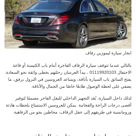
ايجار سيارة ليموزين زفاف
بالتالي عندما تتوقف سيارة الزفاف الفاخرة أمام باب الكنيسة أو قاعة
الاحتفال 01119920103 ، يبدأ العرسان رحلتهم بخطى واثقة نحو السعادة.
يفتح السائق باب السيارة بأناقة، ويساعد العروسين في النزول برفق، ما
يضفي على لحظة الوصول طابعًا خاصًا من الجمال والأناقة.
لذلك داخل السيارة، يُعَد التجهيز الداخلي للنقل الفاخر مصممًا لتوفير
أقصى درجات الراحة والفخامة. يمكن للعروسين الاستمتاع بلحظات هادئة
ورومانسية في طريقهم إلى حفل الزفاف، محاطين بجو من الرفاهية.