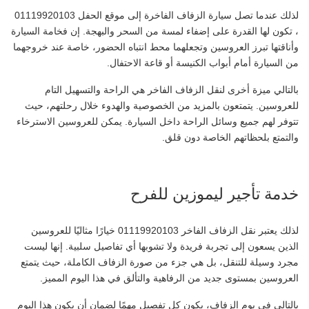
لذلك عندما تصل سيارة الزفاف الفاخرة إلى موقع الحفل 01119920103
، تكون لها القدرة على إضفاء لمسة من السحر والبهجة. إن فخامة السيارة
وأناقتها تبرز العروسين وتجعلهما محط انتباه الحضور، خاصة عند خروجهما
من السيارة أمام أبواب الكنيسة أو قاعة الاحتفال.
بالتالي ميزة أخرى لنقل الزفاف الفاخر هي الراحة والتسهيل التام
للعروسين. يتمتعون بالمزيد من الخصوصية والهدوء خلال رحلتهم، حيث
تتوفر لهم جميع وسائل الراحة داخل السيارة. يمكن للعروسين الاسترخاء
والتمتع بلحظاتهم الخاصة دون قلق.
خدمة تأجير ليموزين للفرح
لذلك يعتبر نقل الزفاف الفاخر 01119920103 خيارًا مثاليًا للعروسين
الذين يسعون إلى تجربة فريدة ولا تشوبها أي تفاصيل سلبية. إنها ليست
مجرد وسيلة للتنقل، بل هي جزء من صورة الزفاف الكاملة، حيث يتمتع
العروسين بمستوى جديد من الرفاهية والتألق في هذا اليوم المميز.
بالتالي في يوم الزفاف، يكون كل تفصيل مهمًا لضمان أن يكون هذا اليوم