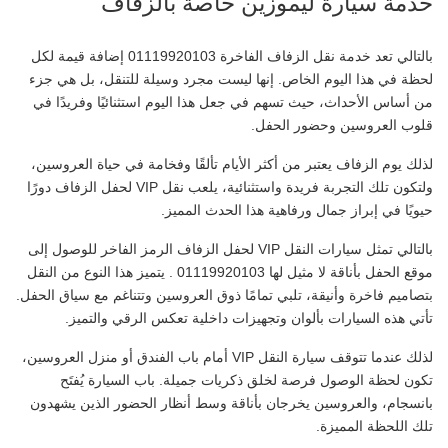
خدمة سيارة ليموزين خاصة بالزفاف
بالتالي تعد خدمة نقل الزفاف الفاخرة 01119920103 إضافة قيمة لكل
لحظة في هذا اليوم الخاص. إنها ليست مجرد وسيلة للتنقل، بل هي جزء
من أساس الأحداث، حيث تسهم في جعل هذا اليوم استثنائيًا وفريدًا في
قلوب العروسين وحضور الحفل.
لذلك يوم الزفاف يعتبر من أكثر الأيام تألقًا وفخامة في حياة العروسين،
ولتكون تلك التجربة فريدة واستثنائية، يلعب نقل VIP لحفل الزفاف دورًا
حيويًا في إبراز جمال ورفاهية هذا الحدث المميز.
بالتالي تمثل سيارات النقل VIP لحفل الزفاف الرمز الفاخر للوصول إلى
موقع الحفل بأناقة لا مثيل لها 01119920103 . يتميز هذا النوع من النقل
بتصاميم فاخرة وأنيقة، تلبي تمامًا ذوق العروسين وتتناغم مع سياق الحفل.
تأتي هذه السيارات بألوان وتجهيزات داخلية تعكس الرقي والتميز.
لذلك عندما تتوقف سيارة النقل VIP أمام باب الفندق أو منزل العروسين،
تكون لحظة الوصول فرصة لخلق ذكريات جميلة. باب السيارة يُفتَح
بانسجام، والعروسين يخرجان بأناقة وسط أنظار الحضور الذين يشهدون
تلك اللحظة المميزة.