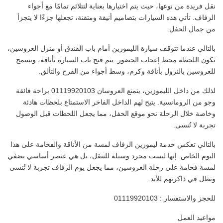
نقل فريدة من نوعها، حيث يتم اختيارها بعناية لتتلائم تمامًا مع أجواء
الزفاف. تأتي هذه السيارات بتصاميم أنيقة ومتقنة، تجعلها جزءًا لا يتجزأ
من جمال الحفل.
بالتالي عندما تتوقف سيارة الليموزين أمام باب الفندق أو منزل العروسين،
تكون اللحظة محط إعجاب الحضور. يتم فتح باب السيارة بأناقة، ويسمح
للعروسين بالنزول بأناقة وكرم، وسط أجواء من الفرح والتألق.
لذلك من داخل الليموزين، يتمتع العروسان 01119920103 براحة فائقة
وجو من الرومانسية. يتيح لهم الداخل الفاخر الاستمتاع بلحظات هادئة
وخاصة خلال الرحلة نحو موقع الحفل، مما يجعل اللحظات قبل الوصول
تجربة لا تُنسى.
بالتالي تعكس خدمة ليموزين الزفاف لمسة من الأناقة والفخامة على هذا
اليوم الخاص. إنها ليست مجرد وسيلة للتنقل، بل هي عنصر أساسي يضفي
لمسة فخامة على رحلة العروسين، مما يجعل يوم الزفاف تجربة لا تُنسى
وتظل في ذاكرتهم للأبد.
للحجز والاستفسار : 01119920103
مواعيد العمل