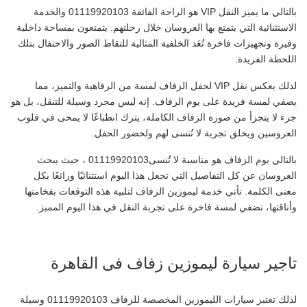
بالتالي ما يميز النقل VIP هو الراحة الفائقة 01119920103 والخدمة
الاستثنائية التي يتمتع بها العروسان خلال رحلتهم. يتمتعون بمساحة داخلية
وفيرة وتجهيزات فاخرة تُعَد الخلفية المثالية للتقاط الصور والاحتفال بتلك
اللحظة الفريدة.
لذلك يعكس نقل VIP لحفل الزفاف لمسة من الرفاهية والتميز، مما
يضفي لمسة فريدة على يوم الزفاف. إنه ليس مجرد وسيلة للتنقل، بل هو
جزء لا يتجزأ من صورة الزفاف الكاملة، يترك انطباعًا لا يمحى في قلوب
العروسين ويخلق تجربة لا تُنسى لهم ولحضور الحفل.
بالتالي يوم الزفاف هو مناسبة لا تُنسى01119920103 ، حيث يبحث
العروسان عن كل التفاصيل التي تجعل هذا اليوم استثنائيًا ورائعًا بكل
معنى الكلمة. تأتي خدمة ليموزين الزفاف لتلبية هذه التوقعات بفخامتها
وأناقتها، تضفي لمسة فاخرة على تجربة النقل في هذا اليوم المميز.
تاجير سيارة ليموزين زفاف فى القاهرة
لذلك تعتبر سيارات الليموزين المخصصة للزفاف 01119920103 وسيلة