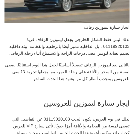
ايجار سيارة ليموزين زفاف
لذلك ليس فقط الشكل الخارجي يجعل ليموزين الزفاف فريدًا
01119920103 ، بل الداخلية تتميز أيضًا بالرفاهية والفخامة. بيئة داخلية
تصمم بعناية لتوفير أقصى درجات الراحة والاستمتاع أثناء رحلة الزفاف.
بالتالي يعد ليموزين الزفاف تفصيلاً أساسيًا لجعل هذا اليوم استثنائيًا. يضفي
لمسة من السحر والأناقة على رحلة العمر، مما يجعلها تجربة لا تُنسى
للعروسين وتجذب أنظار كل من يشهد هذا الحدث الساحر.
ايجار سيارة ليموزين للعروسين
لذلك في يوم العرس، يكون البحث 01119920103 عن التفاصيل التي
تضفي لمسة من الفخامة والأناقة أمرًا حيويًا. تأتي سيارة VIP للعرس
كخيار رائع يعكس أهمية هذا الحدث الخاص. إنها ليست مجرد وسيلة