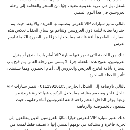
للتنقل، بل هي عربة تقديمية تضيف جوًا من السحر والفخامة إلى رحلة
العروسين في هذا اليوم المميز.
بالتالي تتميز سيارات VIP للعرس بتصميماتها الفريدة والأنيقة، حيث يتم
اختيارها بعناية لتلبية ذوق العروسين وتتناغم مع سياق الحفل. تعكس هذه
السيارات الفاخرة أناقة فائقة، مما يجعلها جزءًا من الصورة الكاملة ليوم
العرس.
لذلك من اللحظة التي تظهر فيها سيارة VIP أمام باب الفندق أو منزل
العروسين، تصبح هذه اللحظة جزءًا لا ينسى من رحلة العمر. يتم فتح باب
السيارة بأناقة ليخرج العريس والعروس إلى أمام الحضور، وهما يستمتعان
بتأثير اللحظة الساحرة.
بالتالي بالإضافة إلى الشكل الخارجي01119920103 ، تتميز سيارات VIP
بداخل فاخر ومصمم بعناية، مما يجعل الركوب فيها تجربة فريدة من
نوعها. يوفر الداخل الفخم راحة فائقة للعروسين أثناء رحلتهم، حيث
يتمتعون بالخصوصية والرفاهية.
لذلك تعتبر سيارة VIP للعرس خيارًا مثاليًا للعروسين الذين يتطلعون إلى
تجربة فاخرة واستثنائية في يومهم المميز. إنها لا تضيف فقط لمسة من