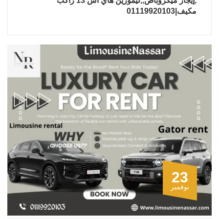
,إيجار ميكروباص,,ليموزين هاي اس 13 راكب
مكيف|01119920103
23
نوفمبر