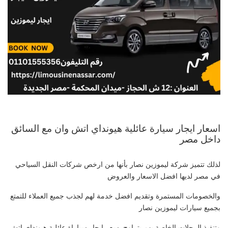
اسعار ايجار سيارة عائلية هيونداي اتش وان مع السائق
داخل مصر
لذلك تتميز شركة ليموزين نصار بأنها من ارخص شركات النقل السياحي
في مصر لديها افضل الاسعار والعروض
والخصومات المستمرة وتقديم افضل خدمة لهم لجذب جميع العملاء للتمتع
بجميع سيارات ليموزين نصار
وتنفيذ الرحلات الخاصة بهم يتراوح سعر ايجار سياراة عائلية هيونداي اتش