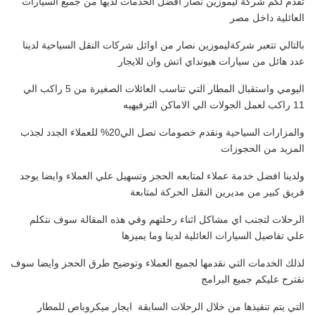
تقدم لكم شركة ليموزين نصار افضل الخدمات لديها من جميع السيارات
العائلية داخل مصر
بالتالي تتعبر شركةليموزين نصار من اوائل شركات النقل السياحية لدينا
عدد هائل من سيارات هيونداي اتش وان للايجار
اليومي واستقبال المطار التي تناسب العائلات الصغيرة من 5 راكب الي
11 راكب لعمل الجولات الي الاماكن الترفيهيه
والمزارات السياحية ونقدم خصومات تصل الي20% للعملاء الجدد لجذب
المزيد من الحجوزات
ولدينا افضل خدمة عملاء لمتابعه الحجز وتسهيل علي العملاء وايضا يوجد
فريق كبير من مديرين النقل الحركة لمتابعة
الرحلات لتجنب اي مشاكل اثناء رحلتهم وفي هذه المقالة سوف نتكلم
علي تفاصيل السيارات العائلية لدينا وما يميزها
لذلك الخدمات التي نقدمها لجميع العملاء وتوضيح طرق الحجز وايضا سوف
نقترح عليكم جميع البرامج
التي يتم تنفيذها من خلال الرحلات السابقة ايجار ميكروباص للمطار