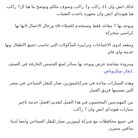
لذلك اتش وان 11 راكب و7 راكب وسوف نتكلم ونوضح ما هيا ال7 راكب
هيا هيونداي اتش وان مجهزة باحدث التقنيات
ويوجد بها 7 مقاعد فقط وتستخدم للعملاء vib ورجال الاعمال لانها بها
كراسي متحركة
ومقعد لذوى الاحتياجات وترابيزة للمأكولات التي تناسب جميع الاطفال وبها
خدمة واي فاي
ومزودة بشاشة عرض ويوجد بها ستائر لمنع الشمس الحارقة في الصيف
,
ايجار ميكروباص
وهذه السيارات متاحة في شركةليموزين نصار للنقل السياحي في مصر
التي يصممها فريق العمل
من المهندسين المختصون في هذا العمل لتقديم افضل خدمة تاجير
سيارات هيونداي اتش وان 7 راكب
في جميع محافظات مع شركة ليموزين نصار للنقل السياحي وايضا لدينا
ساقين مميزن