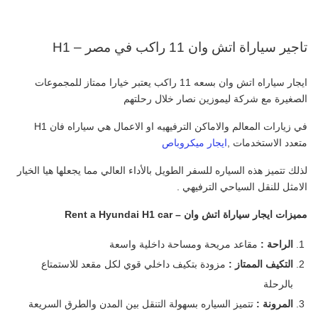
تاجير سياراة اتش وان 11 راكب في مصر – H1
ايجار سياراه اتش وان بسعه 11 راكب يعتبر خيارا ممتاز للمجموعات
الصغيرة مع شركة ليموزين نصار خلال رحلتهم
في زيارات المعالم والاماكن الترفيهيه او الاعمال هي سياراه فان H1
متعدد الاستخدمات ,
ايجار ميكروباص
لذلك تتميز هذه السياره للسفر الطويل بالأداء العالي مما يجعلها هيا الخيار
الامثل للنقل السياحي الترفيهي .
مميزات ايجار سياراة اتش وان – Rent a Hyundai H1 car
الراحة :
مقاعد مريحة ومساحة داخلية واسعة
التكيف الممتاز :
مزودة بتكيف داخلي قوي لكل مقعد للاستمتاع
بالرحلة
المرونة :
تتميز السياره بسهولة التنقل بين المدن والطرق السريعة