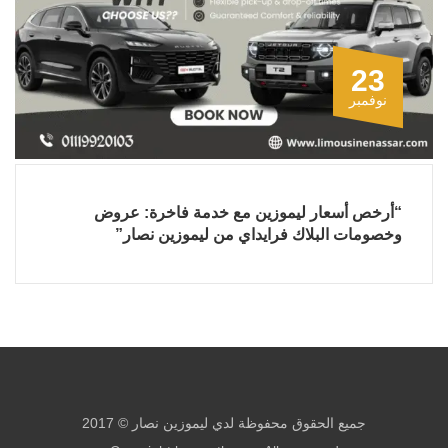
23
نوفمبر
“أرخص أسعار ليموزين مع خدمة فاخرة: عروض
وخصومات البلاك فرايداي من ليموزين نصار”
جميع الحقوق محفوظة لدي ليموزين نصار © 2017