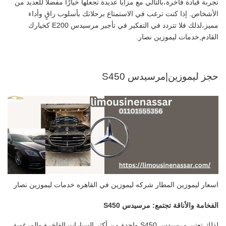
تجربة قيادة فاخرة،بالتالي مع مزايا عديدة تجعلها خيارًا مفضلًا للعديد من
الأشخاص. إذا كنت ترغب في الاستمتاع برحلاتك بأسلوب راقٍ وأداء
مميز،لذلك فلا تتردد في التفكير في تأجير مرسيدس E200 كخيارك
القادم,خدمات ليموزين نصار.
حجز ليموزين|مرسيدس S450
اسعار ليموزين المطار شركه ليموزين في القاهره خدمات ليموزين نصار
الفخامة والأناقة تجتمع: مرسيدس S450
لذلك تعتبر مرسيدس S450 واحدة من أكثر السيارات الفاخرة والمرغوبة