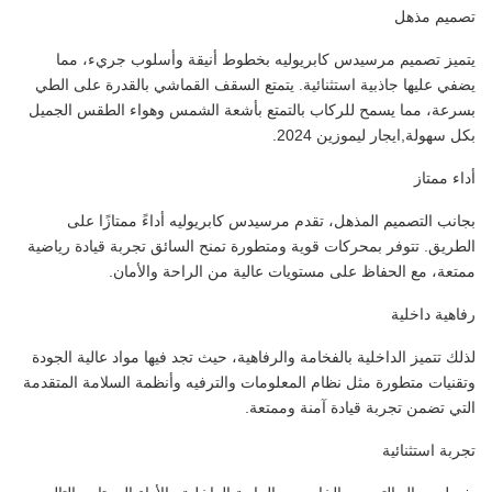
تصميم مذهل
يتميز تصميم مرسيدس كابريوليه بخطوط أنيقة وأسلوب جريء، مما
يضفي عليها جاذبية استثنائية. يتمتع السقف القماشي بالقدرة على الطي
بسرعة، مما يسمح للركاب بالتمتع بأشعة الشمس وهواء الطقس الجميل
بكل سهولة,ايجار ليموزين 2024.
أداء ممتاز
بجانب التصميم المذهل، تقدم مرسيدس كابريوليه أداءً ممتازًا على
الطريق. تتوفر بمحركات قوية ومتطورة تمنح السائق تجربة قيادة رياضية
ممتعة، مع الحفاظ على مستويات عالية من الراحة والأمان.
رفاهية داخلية
لذلك تتميز الداخلية بالفخامة والرفاهية، حيث تجد فيها مواد عالية الجودة
وتقنيات متطورة مثل نظام المعلومات والترفيه وأنظمة السلامة المتقدمة
التي تضمن تجربة قيادة آمنة وممتعة.
تجربة استثنائية