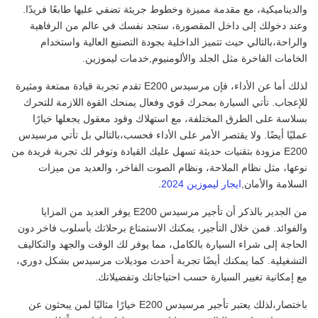
والديناميكية، مع مقدمة مميزة وخطوط جريئة تضفي عليها طابعًا فريدًا.
وعند دخولك إلى داخل المقصورة، ستجد نفسك في عالم من الرفاهية
والراحة،بالتالي حيث تتميز الداخلية بجودة التصنيع العالية واستخدام
الخامات الفاخرة مثل الجلد والألومنيوم,خدمات ليموزين.
لذلك أما عن الأداء، فإن مرسيدس E200 تقدم تجربة قيادة ممتعة ومثيرة
للإعجاب. تأتي السيارة بمحرك قوي وفعال يمنحك القوة اللازمة للتحرك
بسلاسة على الطرق المختلفة، مع استهلاك وقود معقول يجعلها خيارًا
عمليًا أيضًا. ولا يقتصر الأمر على الأداء فحسب،بالتالي بل تأتي مرسيدس
E200 مزودة بتقنيات حديثة تسهل عليك القيادة وتوفر لك تجربة فريدة من
نوعها، مثل نظام الملاحة، ونظام الصوت الفاخر، والعديد من ميزات
السلامة والأمان,
ايجار ليموزين 2024
.
من الجدير بالذكر أن تأجير مرسيدس E200 يوفر العديد من المزايا
والفوائد. فمن خلال التأجير، يمكنك الاستمتاع برحلاتك بأسلوب فاخر دون
الحاجة إلى شراء السيارة بالكامل، مما يوفر لك الوقت والجهد والتكاليف
التشغيلية. كما يمكنك أيضًا تجربة أحدث موديلات مرسيدس بشكل دوري،
مع إمكانية تغيير السيارة حسب احتياجاتك وتفضيلاتك.
باختصار،لذلك يعتبر تأجير مرسيدس E200 خيارًا مثاليًا لمن يبحثون عن