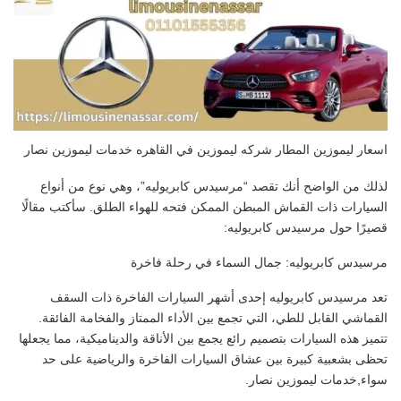
اسعار ليموزين المطار شركه ليموزين في القاهره خدمات ليموزين نصار
لذلك من الواضح أنك تقصد “مرسيدس كابريوليه”، وهي نوع من أنواع
السيارات ذات القماش المبطن الممكن فتحه للهواء الطلق. سأكتب مقالًا
قصيرًا حول مرسيدس كابريوليه:
مرسيدس كابريوليه: جمال السماء في رحلة فاخرة
تعد مرسيدس كابريوليه إحدى أشهر السيارات الفاخرة ذات السقف
القماشي القابل للطي، التي تجمع بين الأداء الممتاز والفخامة الفائقة.
تتميز هذه السيارات بتصميم رائع يجمع بين الأناقة والديناميكية، مما يجعلها
تحظى بشعبية كبيرة بين عشاق السيارات الفاخرة والرياضية على حد
سواء,خدمات ليموزين نصار.