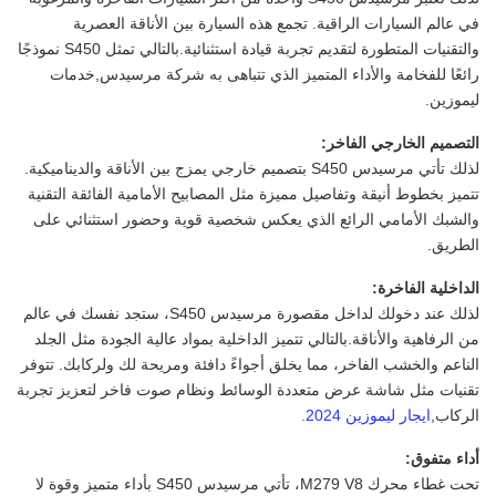
في عالم السيارات الراقية. تجمع هذه السيارة بين الأناقة العصرية
والتقنيات المتطورة لتقديم تجربة قيادة استثنائية.بالتالي تمثل S450 نموذجًا
رائعًا للفخامة والأداء المتميز الذي تتباهى به شركة مرسيدس,خدمات
ليموزين.
التصميم الخارجي الفاخر:
لذلك تأتي مرسيدس S450 بتصميم خارجي يمزج بين الأناقة والديناميكية.
تتميز بخطوط أنيقة وتفاصيل مميزة مثل المصابيح الأمامية الفائقة التقنية
والشبك الأمامي الرائع الذي يعكس شخصية قوية وحضور استثنائي على
الطريق.
الداخلية الفاخرة:
لذلك عند دخولك لداخل مقصورة مرسيدس S450، ستجد نفسك في عالم
من الرفاهية والأناقة.بالتالي تتميز الداخلية بمواد عالية الجودة مثل الجلد
الناعم والخشب الفاخر، مما يخلق أجواءً دافئة ومريحة لك ولركابك. تتوفر
تقنيات مثل شاشة عرض متعددة الوسائط ونظام صوت فاخر لتعزيز تجربة
الركاب,
ايجار ليموزين 2024.
أداء متفوق:
تحت غطاء محرك M279 V8، تأتي مرسيدس S450 بأداء متميز وقوة لا