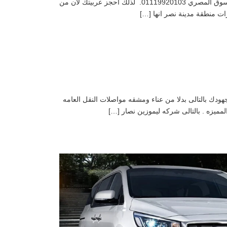
ايجار سيارة لاند كروزر من المطار 01119920103 ايجار لاندكروزر في مصر بالتالي يمكنك ايجار سيارات دفع رباعي احدث سيارات في السوق المصري 01119920103. لذلك احجز عربيتك لان من
حلات العائليه 7افراد . لذلك ليموزين نصار توفر وقتك ومجهودك بالتالى بدلا من عناء ومشقه مواصلات النقل العامه
لمميزه . بالتالى شركه ليموزين نصار […]