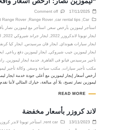
“ليموزين نصار: أرخص أسعار وأفخ
Comment off
17/11/2025
t Range Rover
,
Range Rover
,
car rental tips
,
Car
استأجر ليموزين بأرخص سعر
,
استأجر مع ليموزين نصار بأ
ايجار تويوتا لاندكروزر 2022
,
ايجار جراند شيروكي 2022
,
ا
ايجار سيارات هيونداي
,
ايجار فان مرسيدس
,
ايجار كيا كرنف
ايجار ليموزين جيب شيروكي
,
ايجار ليموزين دفع رباعي
,
ايج
تأجير مرسيدس فيانو فى القاهرة
,
خدمة ايجار ليموزين
,
ران
مكتب تأجير سيارات
,
مكتب سياحة وسفر
,
وكالة تأجير ليم
أرخص أسعار إيجار ليموزين مع أعلى جودة خدمة ايجار ليم
ليموزين نصار تصبح، بلا أي مبالغة، خيارك المثالي لأننا نقد
READ MORE
لاند كروزر بأسعار مخفضة
13/11/2023
rent car
,
استأجر تويوتا لاندر كروزر