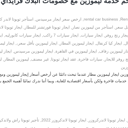
م خدمة ليموزين مع خصومات البلاك فرايداي”
Ren
,
rental car business
,
ارخص سعر ايجار مرسيدس
,
استأجر تويوتا لاندر ك
قل سعر
,
استأجر من ليموزين نصار
,
ايجار تويوتا فورتشنر للمطار
,
ايجار تويوتا لا
يجار رنج روفر
,
ايجار سيارات
,
ايجار سيارات 7 راكب
,
ايجار سيارات كابورليه
,
اي
ال
,
ايجار كيا كرنفال
,
ايجار ليموزين المطار
,
ايجار ليموزين بأقل سعر،
,
ايجار ليمو
ار ليموزين زفاف
,
ايجار ليموزين في القاهرة
,
ايجار ليموزين مرسيدس
,
ايجار ل
ج روفر للايجار
,
سيارات فاخرة
,
عقد ايجار تويوتا
,
غير مصنف
,
ليموزين المطار
,
لي
وزين
وزين ايجار ليموزين مطار عندما تبحث دائمًا عن أرخص أسعار إيجار ليموزين 
م خدمات فاخرة ولكن بأسعار اقتصادية للغاية، وبما أننا ندرك تمامًا أهمية الجمع 
,
ايجار تويوتا لاندركروزر
,
ايجار تويوتا لاندكروزر 2022
,
تأجير تويوتا راش ولاندكروزر