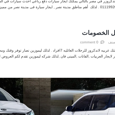
ضل الخصومات
صنف
0 comment
تأجير لاندكروزر بالتالى شركه ليموزين نصار تقدم لك ولعائلتك عربيه لاندكروز للر
لايجار العربيات ,الفانات ,المينى فان ,لذلك شركه ليموزين تقدم لكم العروض ا