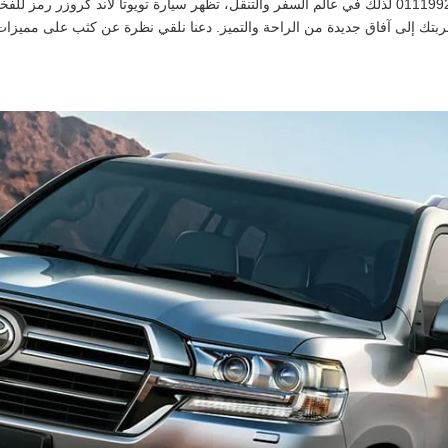
لاند كروزر بأسعار مخفضة من شركه ليموزين نصار 01119920103 لذلك في عالم السفر والتنقل، تظهر سيارة توي
بتك إلى آفاق جديدة من الراحة والتميز. دعنا نلقي نظرة عن كثب على مميزات إ