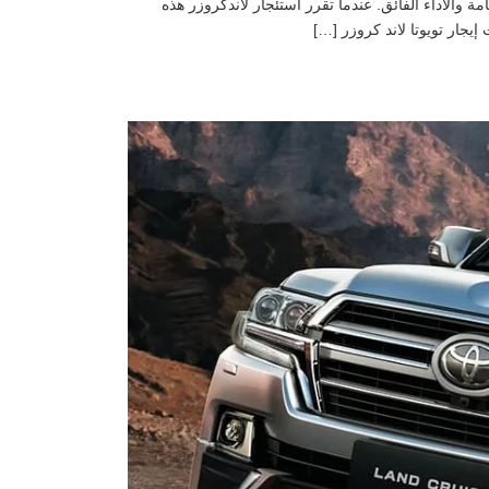
وتا لاند كروزر رمز للفخامة والأداء الفائق. عندما تقرر استئجار لاندكروزر هذه
يجار تويوتا لاند كروزر […]