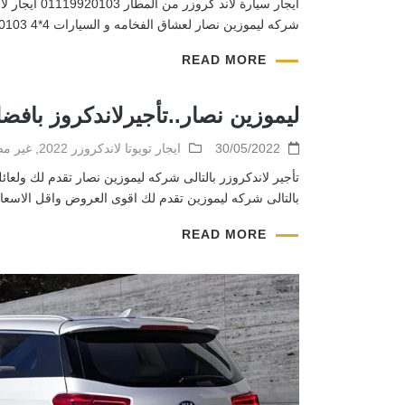
شركه ليموزين نصار لعشاق الفخامه و السيارات 4*4 01119920103 . لذلك أهم مناطق مدينة نصر , ايجار سيارة فى مدينة نصر من مميزات منطقة مدينة نصر انها […]
READ MORE
ليموزين نصار..تأجيرلاندكروز باف
30/05/2022
ايجار تويوتا لاندكروزر 2022
,
غير م
بالتالى شركه ليموزين تقدم لك اقوى العروض واقل الاسعار 
READ MORE