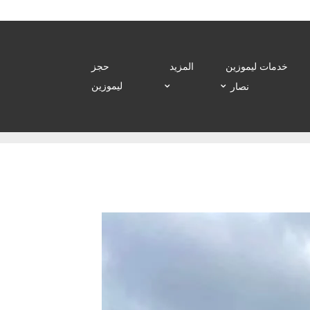
خدمات ليموزين
المزيد
حجز
ليموزين
نصار