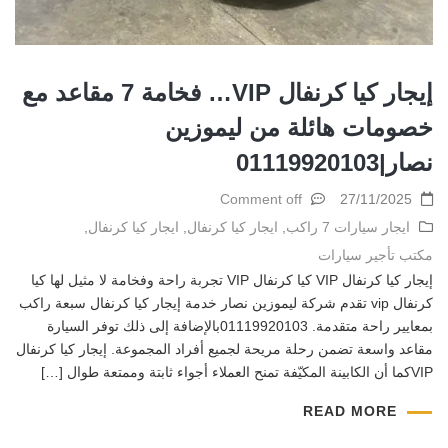
إيجار كيا كرنفال VIP… فخامة 7 مقاعد مع
خصومات هائلة من ليموزين
نصار|01119920103
Comment off
27/11/2025
ايجار سيارات 7 راكب
,
ايجار كيا كرنفال
,
ايجار كيا كرنفال
,
مكتب تأجير سيارات
إيجار كيا كرنفال VIP كيا كرنفال VIP تجربة راحة وفخامة لا مثيل لها كيا
كرنفال vip تقدم شركة ليموزين نصار خدمة إيجار كيا كرنفال سبعة راكب
بمعايير راحة متقدمة. 01119920103بالإضافة إلى ذلك توفر السيارة
مقاعد واسعة تضمن رحلة مريحة لجميع أفراد المجموعة. إيجار كيا كرنفال
VIPكما أن الكابينة المكيّفة تمنح العملاء أجواء ثابتة وممتعة طوال […]
READ MORE