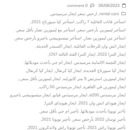
0 comment
05/08/2023
rental cars
,
ارخص سعر ايجار مرسيدس
,
استأجر فانات العائلية 7 راكب
,
استأجر كيا سبورتاج 2021
,
استأجر ليموزين بأرخص سعر
,
استأجر مع ليموزين نصار بأقل سعر
,
استأجر من ليموزين نصار
,
استأجر ميتسوبيشي باجيرو بأرخص سعر
,
ايجار اتش وان للرحلات العائلية
,
ايجار اكسبندر الحديثة
,
ايجار النترا 2022
,
ايجار النترا الفئة الثالثة CN7
,
ايجار النجمة الالمانية مرسيدس
,
ايجار ام جي بأحدث موديلاتها
,
ايجار كيا سبورتاج الجديدة
,
ايجار كيا كرنفال
,
ايجار كيا كرنفال
,
ايجار ليموزين استرتش 9 متر كابورليه
,
ايجار ليموزين بأقل سعر،
,
ايجار ليموزين في القاهرة
,
ايجار مرسيدس 50 راكب
,
ايجار مرسيدس e200
,
ايجار مرسيدس فيانو
,
ايجار ميتسوبيشي باجيرو
,
ايجار هيوداي اتش وان 2021
,
ايجار هيونداي النترا
,
تأ<ير تويوتا بأحدث موديلاتها
,
تأجير ام جي بأقل سعر
,
تأجير توسان 2022 بأرخص سعر
,
تأجير تويوتا 2021
,
تأجير تويوتا راش 2021
,
تأجير تويوتا راش ولاندكروزر 2021
,