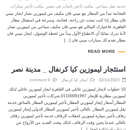
خدمه نقل سياحي
,
مكتب تأجير باصات في مصر
,
مكتب تأجير سيارات
الفخامة تبدأ من المطار مع ميني فان مكيف من ليموزين نصار ايجار ميني
فان مطار إذا كنت تبحث عن راحة، فخامة، وسرعة في استقبال مطار
القاهرة، فاختيارك المثالي هو ميني فان مكيف سياحي من ليموزين نصار.
لأننا ندرك تمامًا أن الانطباع الأول يبدأ من لحظة الوصول، ايجار ميني فان
مطار نقدم لك سيارات ميني فان […]
READ MORE
استئجار ليموزين كيا كرنفال _ مدينة نصر
22/11/2023
ايجار كيا كرنفال
0 comment
10 خطوات لايجار ليموزين عائلي فى القاهرة ايجار ليموزين عائلي لذلك
ليموزين مطارية للإيجار 01100091997,شركات تأجير ليموزين
المطار,أسعار إيجار ليموزين المطار,تأجير ليموزين المطار بالسائق,خدمة
نقل ليموزين المطار, بالتالى تأجير ليموزين المطار الدولي,إيجار ليموزين
زفاف,تأجير سيارة ليموزين لحفلات الزفاف,خدمة تأجير ليموزين زفاف
بالتالى عندما يحين وقت الزفاف، لذلك يبحث العديد من الأزواج عن
ترتيبات استثنائية لجعل […]