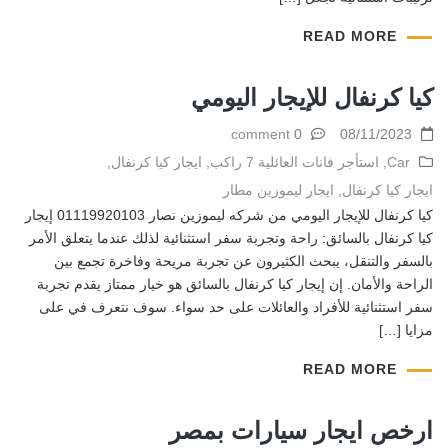
READ MORE
كيا كرنفال للإيجار اليومي
0 comment
08/11/2023
Car
,
استأجر فانات العائلية 7 راكب
,
ايجار كيا كرنفال
,
ايجار كيا كرنفال
,
ايجار ليموزين مطار
كيا كرنفال للإيجار اليومي من شركه ليموزين نصار 01119920103 إيجار
كيا كرنفال بالسائق: راحة وتجربة سفر استثنائية لذلك عندما يتعلق الأمر
بالسفر والتنقل، يبحث الكثيرون عن تجربة مريحة وفاخرة تجمع بين
الراحة والأمان. إن إيجار كيا كرنفال بالسائق هو خيار ممتاز يقدم تجربة
سفر استثنائية للأفراد والعائلات على حد سواء. سوف نتعرف في على
مزايا […]
READ MORE
ارخص ايجار سيارات بمصر