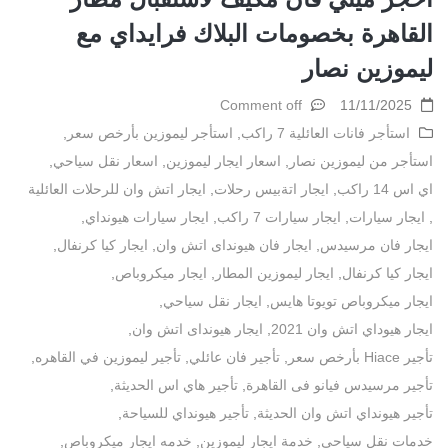
القاهرة بخصومات البلاك فرايداي مع
ليموزين نصار
Comment off
11/11/2025
استأجر فانات العائلية 7 راكب
,
استأجر ليموزين بأرخص سعر
,
استأجر من ليموزين نصار
,
اسعار ايجار ليموزين
,
اسعار نقل سياحي
,
اي اس 14 راكب
,
ايجار اتةبيس رحلات
,
ايجار اتش وان للرحلات العائلية
,
ايجار سيارات
,
ايجار سيارات 7 راكب
,
ايجار سيارات هيونداي
,
ايجار فان مرسيدس
,
ايجار فان هيونداى اتش وان
,
ايجار كيا كرنفال
,
ايجار كيا كرنفال
,
ايجار ليموزين المطار
,
ايجار ميكروباص
,
ايجار ميكروباص تويوتا هايس
,
ايجار نقل سياحي
,
ايجار هيوداي اتش وان 2021
,
ايجار هيونداى اتش وان
,
تأجير Hiace بأرخص سعر
,
تأجير فان عائلي
,
تأجير ليموزين في القاهره
,
تأجير مرسيدس فيانو فى القاهرة
,
تأجير هاي اس الحديثة
,
تأجير هيونداي اتش وان الحديثة
,
تأجير هيونداي للسياحة
,
خدمات نقل سياحي
,
خدمة ايجار ليموزين
,
خدمه ايجار ميكروباص
,