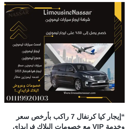
“إيجار كيا كرنفال 7 راكب بأرخص سعر
وخدمة VIP مع خصومات البلاك فرايداي