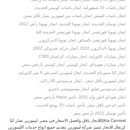
ايجار باصات 33 شبفورليه
,
ايجار باصات كوستر الجديدة
,
ايجار باصات للسفر
,
ايجار باصات من ليموزين نصار بأقل سعر
,
ايجار توسان الجديدة
,
ايجار تويوتا الحديثة
,
ايجار تويوتا راش 2022
,
ايجار تويوتا فورتشنر
,
ايجار تويوتا فورتشنر الجديدة كليا
,
ايجار تويوتا فورتشنر بالسائق
,
ايجار تويوتا لاندركروزر
,
ايجار تويوتا لاندكروزر 2022
,
ايجار جراند شيروكي 2022
,
ايجار سيارات كابورليه
,
ايجار سيارات كرايسلر C300
,
ايجار سيارات هيونداي
,
ايجار كوستر
,
ايجار كوستر بأرخص سعر
,
ايجار كيا سبورتاج الجديدة
,
ايجار ليموزين استرتش 9 متر كابورليه
,
ايجار ليموزين بأقل سعر،
,
ايجار مرسيدس 50 راكب
,
ايجار مرسيدس فيانو
,
ايجار ميتسوبيشي باجيرو
,
ايجار هيوداي اتش وان 2021
,
تأجير Hiace بأرخص سعر
,
تأجير ام جي بأقل سعر
,
تأجير باصات 33 يوتنج الحديث
,
تأجير توسان 2022 بأرخص سعر
Kia Carnival||للايجار باقل وافضل الاسعار في مصر..ليموزين نصار كيا
كرنفال للايجار تتميز شركة ليموزين بتقديم جميع انواع خدمات الليموزين