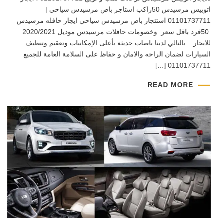
اتوبيس مرسيدس 50راكب استاجر باص مرسيدس سياحي |
01101737711 استئجار باص مرسيدس سياحي ايجار حافله مرسيدس
50فرد باقل سعر وخصومات حافلات مرسيدس موديل 2020/2021
للايجار . بالتالي لدينا باصات حديثة بأعلى الإمكانيات وتعقيم وتنظيف
السيارات لضمان الراحه والامان و حفاظ على السلامة العامة للجميع
01101737711 […]
READ MORE