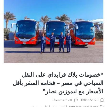
“خصومات بلاك فرايداي على النقل
السياحي في مصر – فخامة السفر بأقل
الأسعار مع ليموزين نصار”
Comment off
03/11/2025
rent a car
,
rent bus
,
ارخص سعر ايجار مرسيدس
,