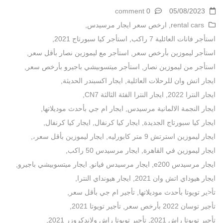
0 comment
05/08/2023
rental cars
,
ارخص سعر ايجار مرسيدس
,
استأجر فانات العائلية 7 راكب
,
استأجر كيا سبورتاج 2021
,
استأجر ليموزين بأرخص سعر
,
استأجر مع ليموزين نصار بأقل سعر
,
استأجر من ليموزين نصار
,
استأجر ميتسوبيشي باجيرو بأرخص سعر
,
ايجار اتش وان للرحلات العائلية
,
ايجار اكسبندر الحديثة
,
ايجار النترا 2022
,
ايجار النترا الفئة الثالثة CN7
,
ايجار النجمة الالمانية مرسيدس
,
ايجار ام جي بأحدث موديلاتها
,
ايجار كيا سبورتاج الجديدة
,
ايجار كيا كرنفال
,
ايجار كيا كرنفال
,
ايجار ليموزين استرتش 9 متر كابورليه
,
ايجار ليموزين بأقل سعر،
,
ايجار ليموزين في القاهرة
,
ايجار مرسيدس 50 راكب
,
ايجار مرسيدس e200
,
ايجار مرسيدس فيانو
,
ايجار ميتسوبيشي باجيرو
,
ايجار هيوداي اتش وان 2021
,
ايجار هيونداي النترا
,
تأ<ير تويوتا بأحدث موديلاتها
,
تأجير ام جي بأقل سعر
,
تأجير توسان 2022 بأرخص سعر
,
تأجير تويوتا 2021
,
تأجير تويوتا راش 2021
,
تأجير تويوتا راش ولاندكروزر 2021
,