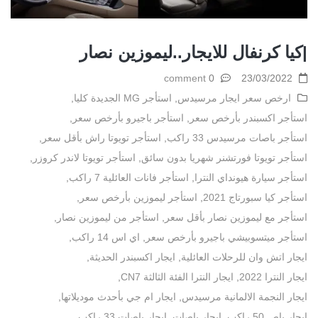
|كيا كرنفال للايجار..ليموزين نصار
0 comment
23/03/2022
ارخص سعر ايجار مرسيدس
,
استأجر MG الجديدة كليا
,
استأجر اكسبندر بأرخص سعر
,
استأجر باجيرو بأرخص سعر
,
استأجر باصات مرسيدس 33 راكب
,
استأجر تويوتا راش بأقل سعر
,
استأجر تويوتا فورتشنر شهريا بدون سائق
,
استأجر تويوتا لاندر كروزر
,
استأجر سيارة هيونداي النترا
,
استأجر فانات العائلية 7 راكب
,
استأجر كيا سبورتاج 2021
,
استأجر ليموزين بأرخص سعر
,
استأجر مع ليموزين نصار بأقل سعر
,
استأجر من ليموزين نصار
,
استأجر ميتسوبيشي باجيرو بأرخص سعر
,
اي اس 14 راكب
,
ايجار اتش وان للرحلات العائلية
,
ايجار اكسبندر الحديثة
,
ايجار النترا 2022
,
ايجار النترا الفئة الثالثة CN7
,
ايجار النجمة الالمانية مرسيدس
,
ايجار ام جي بأحدث موديلاتها
,
ايجار باص 50 راكب
,
ايجار باصات
,
ايجار باصات 33 راكب
,