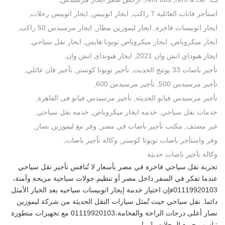
استأجر فانات العائلية 7 راكب
,
ايجار اتوبيس
,
ايجار اتوبيس رحلات
,
ايجار اتوبيسات فاخرة
,
ايجار ليموزين مطار
,
ايجار مرسيدس 50 راكب
,
ايجار ميكروباص
,
ايجار ميكروباص تويوتا هايس
,
ايجار نقل سياحي
,
ايجار هيوداي اتش وان 2021
,
ايجار هيونداى اتش وان
,
تأجير باصات 33 يوتنج الحديث
,
تأجير تويوتا كوستر
,
تأجير فان عائلي
,
تأجير مرسيدس 500
,
تأجير مرسيدس 600
,
تأجير مرسيدس فيانو الحديثة
,
تأجير مرسيدس فيانو فى القاهرة
,
خدمات نقل سياحي
,
خدمه ايجار ميكروباص
,
خدمه نقل سياحي
,
غير مصنف
,
مكتب تأجير باصات في مصر
,
وفر مع ليموزين نصار
,
وفر واستأجر باصات تويوتا كوستر
,
وكالة تأجير باصات
,
وكالة تأجير باصات حديثة
تجربة نقل سياحي فاخرة في مصر بأسعار لا تُنافس تأجير نقل سياحي
عندما تفكر في السفر داخل مصر أو تنظيم جولات سياحية مريحة وآمنة،
01119920103فإن اختيار خدمة إيجار اتوبيسات سياحيه يعد الخيار الأمثل
دائما. نقل سياحي حيث تُمثل سيارات النقل الحديثة من شركة ليموزين
نصار أعلى درجات الراحة والفخامة،01119920103 مع تجهيزات متطورة
تناسب جميع الرحلات، […]