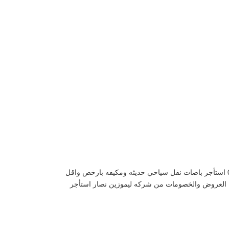
ايجار اتوبيسات للرحلات والنقل السياحي ,ايجار نقل سياحي استأجراتوبيسات 50 راكب مرسيدس لجميع الرحلات والتنقلات 01119920103 استأجر باصات نقل سياحي حديثه ومكيفه بارخص واقل
معات والشركات واحصل علي افضل العروض والخصومات من شركه ليموزين نصار استأجر