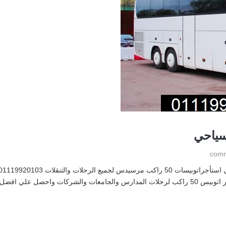
سياحي
الاسعار من شركه ليموزين نصار في القاهره بالتالي استأجر اتوبيس 50 راكب لرحلات المدارس والجا