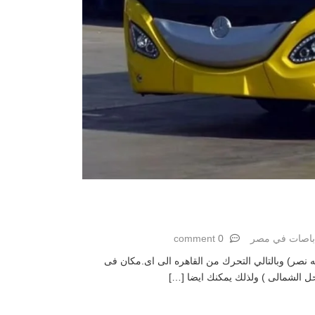
باصات في مصر
0 comment
يدس 50 يمكنك الان ايجار اتوبيسات مرسيدس 50 راكب فئه 50 -600 في القاهره (مدينه نصر) وبالتالي التحرك من القاهره الى اى.مكان فى
حل الشمالى ) ولذلك يمكنك ايضا […]