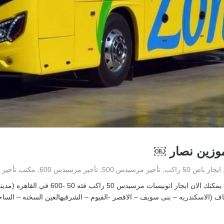
موزين نصار ￼
ايجار باص 50 راكب
,
تأجير مرسيدس 500
,
تأجير مرسيدس 600
,
مكتب تأجير 
ايجار اتوبيسات مرسيدس 50 ايجار اتوبيسات مرس
رياف (الاسكندريه – بنى سويف – الاقصر -الفيوم – الشرقيهالعين السخنه – السا