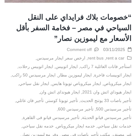
“خصومات بلاك فرايداي على النقل
السياحي في مصر – فخامة السفر بأقل
الأسعار مع ليموزين نصار”
Comment off
03/11/2025
rent a car
,
rent bus
,
ارخص سعر ايجار مرسيدس
,
استأجر فانات العائلية 7 راكب
,
ايجار اتوبيس
,
ايجار اتوبيس رحلات
,
ايجار اتوبيسات فاخرة
,
ايجار ليموزين مطار
,
ايجار مرسيدس 50 راكب
,
ايجار ميكروباص
,
ايجار ميكروباص تويوتا هايس
,
ايجار نقل سياحي
,
ايجار هيوداي اتش وان 2021
,
ايجار هيونداى اتش وان
,
تأجير باصات 33 يوتنج الحديث
,
تأجير تويوتا كوستر
,
تأجير فان عائلي
,
تأجير مرسيدس 500
,
تأجير مرسيدس 600
,
تأجير مرسيدس فيانو الحديثة
,
تأجير مرسيدس فيانو فى القاهرة
,
خدمات نقل سياحي
,
خدمه ايجار ميكروباص
,
خدمه نقل سياحي
,
غير مصنف
,
مكتب تأجير باصات في مصر
,
وفر مع ليموزين نصار
,