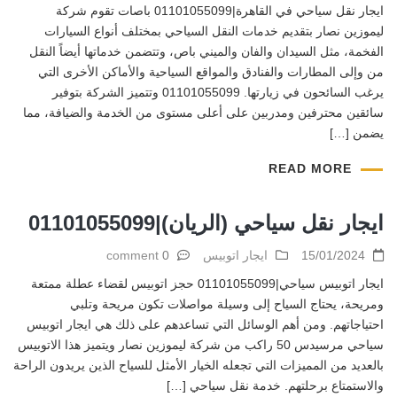
ايجار نقل سياحي في القاهرة|01101055099 باصات تقوم شركة
ليموزين نصار بتقديم خدمات النقل السياحي بمختلف أنواع السيارات
الفخمة، مثل السيدان والفان والميني باص، وتتضمن خدماتها أيضاً النقل
من وإلى المطارات والفنادق والمواقع السياحية والأماكن الأخرى التي
يرغب السائحون في زيارتها. 01101055099 وتتميز الشركة بتوفير
سائقين محترفين ومدربين على أعلى مستوى من الخدمة والضيافة، مما
يضمن […]
READ MORE
ايجار نقل سياحي (الريان)|01101055099
15/01/2024
ايجار اتوبيس
0 comment
ايجار اتوبيس سياحي|01101055099 حجز اتوبيس لقضاء عطلة ممتعة
ومريحة، يحتاج السياح إلى وسيلة مواصلات تكون مريحة وتلبي
احتياجاتهم. ومن أهم الوسائل التي تساعدهم على ذلك هي ايجار اتوبيس
سياحي مرسيدس 50 راكب من شركة ليموزين نصار ويتميز هذا الاتوبيس
بالعديد من المميزات التي تجعله الخيار الأمثل للسياح الذين يريدون الراحة
والاستمتاع برحلتهم. خدمة نقل سياحي […]