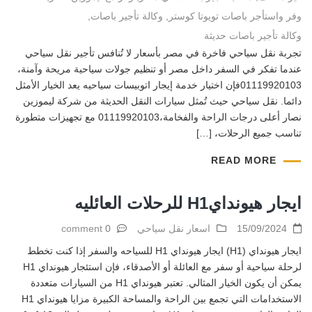
وفر واستأجر باصات تويوتا كوستر
,
وكالة تأجير باصات
,
وكالة تأجير باصات حديثة
تجربة نقل سياحي فاخرة في مصر بأسعار لا تُنافس تأجير نقل سياحي
عندما تفكر في السفر داخل مصر أو تنظيم جولات سياحية مريحة وآمنة،
01119920103فإن اختيار خدمة إيجار اتوبيسات سياحيه يعد الخيار الأمثل
دائما. نقل سياحي حيث تُمثل سيارات النقل الحديثة من شركة ليموزين
نصار أعلى درجات الراحة والفخامة،01119920103 مع تجهيزات متطورة
تناسب جميع الرحلات، […]
READ MORE
ايجار هيوندايH1 للرحلات العائليه
15/09/2024
اسعار نقل سياحي
0 comment
ايجار هيونداي (H1) ايجار هيونداي H1 للسياحه والسفر إذا كنت تخطط
لرحلة سياحية أو سفر مع العائلة أو الأصدقاء، فإن استئجار هيونداي H1
يمكن أن يكون الخيار المثالي. تعتبر هيونداي H1 من السيارات متعددة
الاستخدامات التي تجمع بين الراحة والمساحة الكبيرة مزايا هيونداي H1