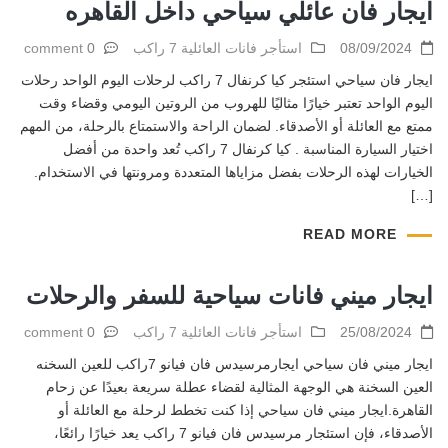
ايجار فان عائلي سياحي داخل القاهره
08/09/2024
استأجر فانات العائلية 7 راكب
0 comment
ايجار فان سياحي استئجر كيا كرنفال 7 راكب لرحلات اليوم الواحد رحلات
اليوم الواحد تعتبر خيارًا مثاليًا للهروب من الروتين اليومي وقضاء وقت
ممتع مع العائلة أو الأصدقاء. لضمان الراحة والاستمتاع بالرحلة، من المهم
اختيار السيارة المناسبة . كيا كرنفال 7 راكب تُعد واحدة من أفضل
الخيارات لهذه الرحلات بفضل مزاياها المتعددة ومرونتها في الاستخدام.
[…]
READ MORE
ايجار ميني فانات سياحية للسفر والرحلات
25/08/2024
استأجر فانات العائلية 7 راكب
0 comment
ايجار ميني فان سياحي ايجارمرسيدس فان فيانو 7راكب للعين السخنه
العين السخنة هي الوجهة المثالية لقضاء عطلة سريعة بعيدًا عن زحام
القاهرة.ايجار ميني فان سياحي إذا كنت تخطط لرحلة مع العائلة أو
الأصدقاء، فإن استئجار مرسيدس فان فيانو 7 راكب يعد خيارًا رائعًا،