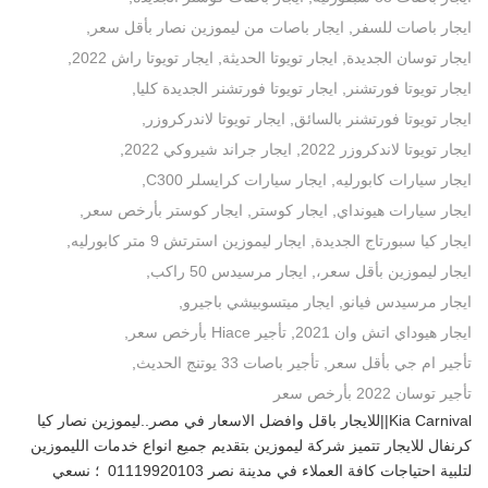
ايجار باصات للسفر
,
ايجار باصات من ليموزين نصار بأقل سعر
,
ايجار توسان الجديدة
,
ايجار تويوتا الحديثة
,
ايجار تويوتا راش 2022
,
ايجار تويوتا فورتشنر
,
ايجار تويوتا فورتشنر الجديدة كليا
,
ايجار تويوتا فورتشنر بالسائق
,
ايجار تويوتا لاندركروزر
,
ايجار تويوتا لاندكروزر 2022
,
ايجار جراند شيروكي 2022
,
ايجار سيارات كابورليه
,
ايجار سيارات كرايسلر C300
,
ايجار سيارات هيونداي
,
ايجار كوستر
,
ايجار كوستر بأرخص سعر
,
ايجار كيا سبورتاج الجديدة
,
ايجار ليموزين استرتش 9 متر كابورليه
,
ايجار ليموزين بأقل سعر،
,
ايجار مرسيدس 50 راكب
,
ايجار مرسيدس فيانو
,
ايجار ميتسوبيشي باجيرو
,
ايجار هيوداي اتش وان 2021
,
تأجير Hiace بأرخص سعر
,
تأجير ام جي بأقل سعر
,
تأجير باصات 33 يوتنج الحديث
,
تأجير توسان 2022 بأرخص سعر
Kia Carnival||للايجار باقل وافضل الاسعار في مصر..ليموزين نصار كيا
كرنفال للايجار تتميز شركة ليموزين بتقديم جميع انواع خدمات الليموزين
لتلبية احتياجات كافة العملاء في مدينة نصر 01119920103 ؛ نسعي