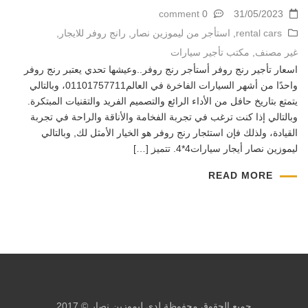
0 comment
31/05/2023
rental cars
,
استأجر من ليموزين نصار
,
رانج روفر للايجار
,
غير مصنف
,
مكتب تأجير سيارات
اسعار تأجير رنج روفر أستأجر رنج روفر..وعيشها تحدي يعتبر رنج روفر
واحدًا من أشهر السيارات الفاخرة في العالم01101757711، وبالتالي
يتمتع بتاريخ حافل من الأداء الرائع والتصميم الفريد والتقنيات المبتكرة.
وبالتالي إذا كنت ترغب في تجربة الفخامة والأناقة والراحة في تجربة
القيادة، ولذلك فإن استئجار رنج روفر هو الخيار الأمثل لك, وبالتالي
ليموزين نصار أيجار سيارات4*4. تتميز […]
READ MORE
جميع الحقوق محفوظة لدي ليموزين نصار © 2017