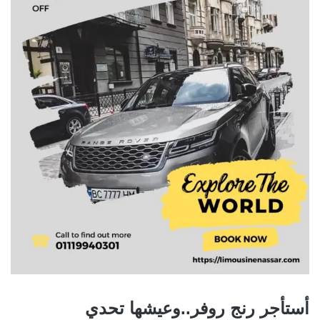
أستأجر رنج روفر..وعيشها تحدي