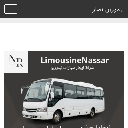
ليموزين نصار
Home
>
Archive by tag ايجار اتوبيس 33راكب"