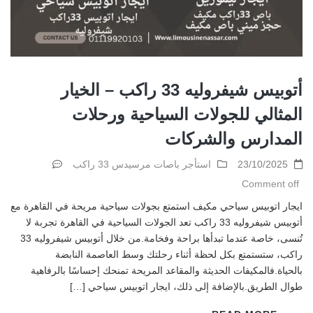
أتوبيس شيفروليه 33 راكب – الخيار
المثالي للجولات السياحية ورحلات
المدارس والشركات
23/10/2025
استأجر باصات مرسيدس 33 راكب
Comment off
ايجار اتوبيس سياحي مكيف استمتع بجولات سياحية مريحة في القاهرة مع
أتوبيس شيفروليه 33 راكب تعد الجولات السياحية في القاهرة تجربة لا
تُنسى، خاصة عندما تبدأها براحة وفخامة.من خلال أتوبيس شيفروليه 33
راكب، ستستمتع بكل لحظة أثناء رحلتك وسط العاصمة النابضة
بالحياة.فالمكيفات الحديثة والمقاعد المريحة تمنحك إحساسًا بالرفاهية
طوال الطريق.بالإضافة إلى ذلك، ايجار اتوبيس سياحي […]