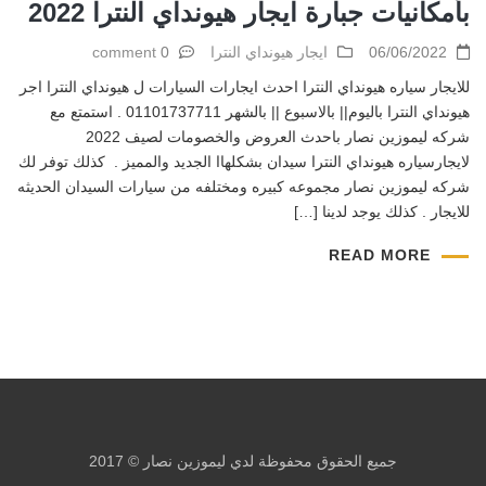
بأمكانيات جبارة ايجار هيونداي النترا 2022
06/06/2022
ايجار هيونداي النترا
0 comment
للايجار سياره هيونداي النترا احدث ايجارات السيارات ل هيونداي النترا اجر
هيونداي النترا باليوم|| بالاسبوع || بالشهر 01101737711 . استمتع مع
شركه ليموزين نصار باحدث العروض والخصومات لصيف 2022
لايجارسياره هيونداي النترا سيدان بشكلهاا الجديد والمميز . كذلك توفر لك
شركه ليموزين نصار مجموعه كبيره ومختلفه من سيارات السيدان الحديثه
للايجار . كذلك يوجد لدينا […]
READ MORE
جميع الحقوق محفوظة لدي ليموزين نصار © 2017