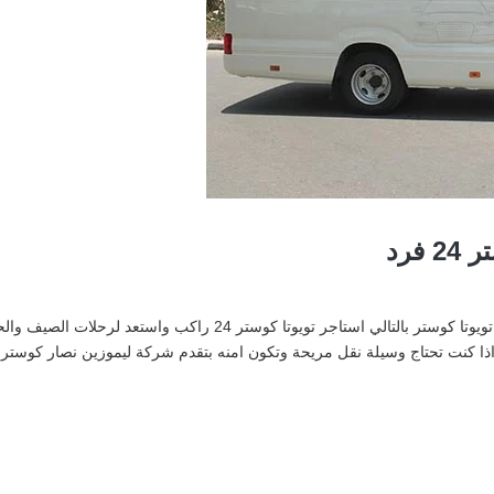
فرد
رحلات الصيف … ايجار تويوتا كوستر 24 فرد ايجار اتوبيس تويوتا كوستر ب