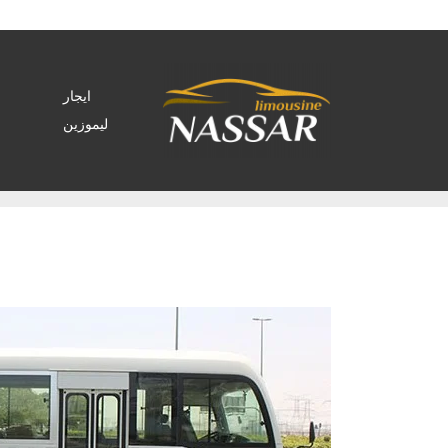
ايجار
ليموزين
Home
>
Archive by tag ايجار كوستر 2022"