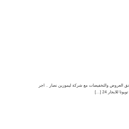
التالي استاجر تويوتا كوستر 24 راكب واستعد لرحلات الصيف والحق العروض والتخفيضات مع شركة ليموزين نصار .. اجر