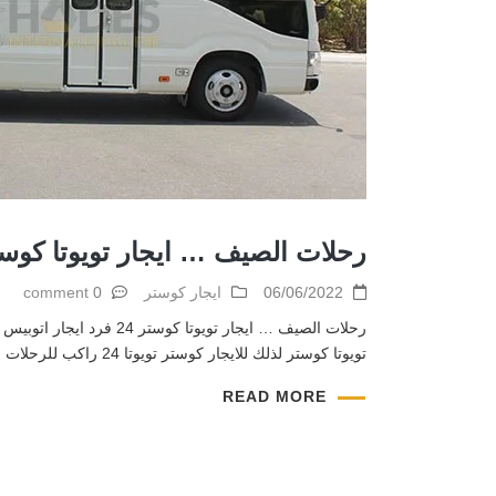
رحلات الصيف … ايجار تويوتا كوستر 24 
06/06/2022
ايجار كوستر
0 comment
تويوتا كوستر لذلك للايجار كوستر تويوتا 24 راكب للرحلات اذا كنت تحتاج وسيلة نقل مريحة وتكون امنه بتقدم شركة ليموزين نصار كوستر تويوتا للايجار 24 […]
READ MORE