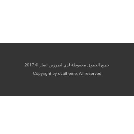
جميع الحقوق محفوظة لدي ليموزين نصار © 2017
Copyright by ovatheme. All reserved