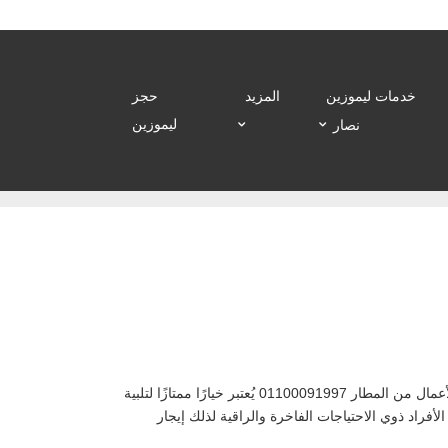
خدمات ليموزين
المزيد
حجز
ليموزين
نصار
عروض السنة : ايجار ميتسوبيشي باجيرو ليموزين نصار خصومات ايجار ليموزين بالتالي تأجير ليموزين ميتسوبيشي باجيرو لاستقبال رجال الأعمال من المطار 01100091997 يُعتبر خيارًا ممتازًا لتلبية
الأفراد ذوي الاحتياجات الفاخرة والراقية لذلك إيجار