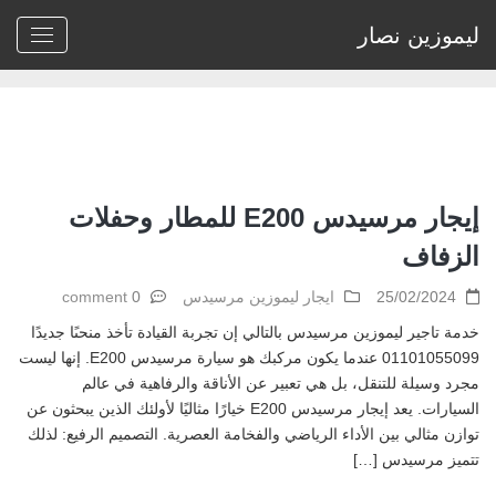
ليموزين نصار
Home
>
Archive by tag ايجار ليموزين مرسيدس زفاف"
إيجار مرسيدس E200 للمطار وحفلات
الزفاف
25/02/2024
ايجار ليموزين مرسيدس
0 comment
خدمة تاجير ليموزين مرسيدس بالتالي إن تجربة القيادة تأخذ منحىًا جديدًا
01101055099 عندما يكون مركبك هو سيارة مرسيدس E200. إنها ليست
مجرد وسيلة للتنقل، بل هي تعبير عن الأناقة والرفاهية في عالم
السيارات. يعد إيجار مرسيدس E200 خيارًا مثاليًا لأولئك الذين يبحثون عن
توازن مثالي بين الأداء الرياضي والفخامة العصرية. التصميم الرفيع: لذلك
تتميز مرسيدس […]