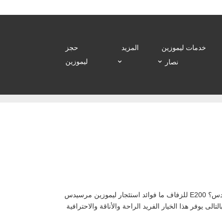
خدمات ليموزين
المزيد
حجز
ليموزين
نصار
ما افضل ايجار ليموزين زفاف فى القاهرة ؟ ايجار مرسيدس بسعر تنافسي افخم ايجار سيارات مرسيدس ما مميزات ايجار ليموزين مرسيدس؟ E200 للزفاف ما فوائد استئجار ليموزين مرسيدس
للعديد من الأحداث والمناسبات , بالتالى يوفر هذا الخيار الفريد الراحة والأناقة والاحترافية