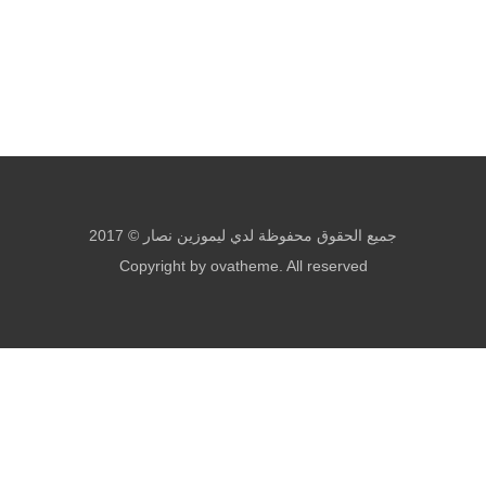
جميع الحقوق محفوظة لدي ليموزين نصار © 2017
Copyright by ovatheme. All reserved