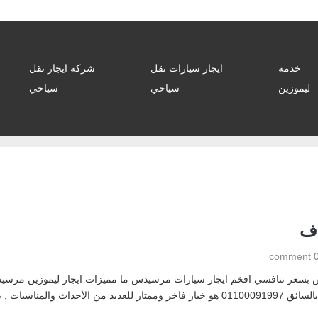
خدمة
ايجار سيارات نقل
شركة ايجار نقل
ليموزين
سياحي
سياحي
0 comm
للزفاف بالسائق ؟ لذلك استئجار ليموزين مرسيدس E200 بالسائق 01100091997 هو خيار فاخر وممتاز 