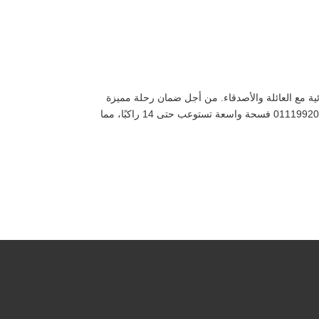
احرة وتجارب السفر الاستثنائية مع العائلة والأصدقاء. من أجل ضمان رحلة مميزة
وآمنة في هذا الموسم، يعتبر استئجار ميكروباص تويوتا هايس خيارًا مثاليًا. 1. فسحة واسعة للراحة: لذلك توفر ميكروباص تويوتا هايس 01119920103 فسحة واسعة تستوعب حتى 14 راكبًا، مما