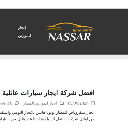
ايجار
ليموزين
Home
>
Archive by tag ايجار ميكروباص تويوتا"
افضل شركة ايجار سيارات عائلية في مصر-6
09/09/2024
ايجار ليموزين المطار
0 comment
ايجار ميكروباص للمطار تويوتا هايس للايجار اليومي واستق
من اوائل شركات النقل السياحية لدينا عدد هائل من سيارات هيونداي ات