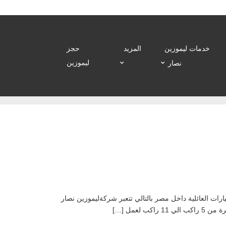
خدمات ليموزين
المزيد
حجز
ليموزين
نصار
رات العائلية داخل مصر بالتالي تتعبر شركةليموزين نصار
لعمل […]