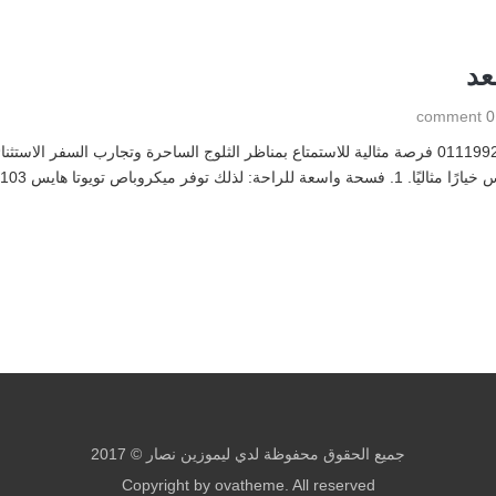
0 comment
ايجار ميكروباص رحلات بالتالي تشكل رحلات الشتاء 01119920103 فرصة مثالية للاستمتاع بمناظر الثلوج الس
جميع الحقوق محفوظة لدي ليموزين نصار © 2017
Copyright by ovatheme. All reserved