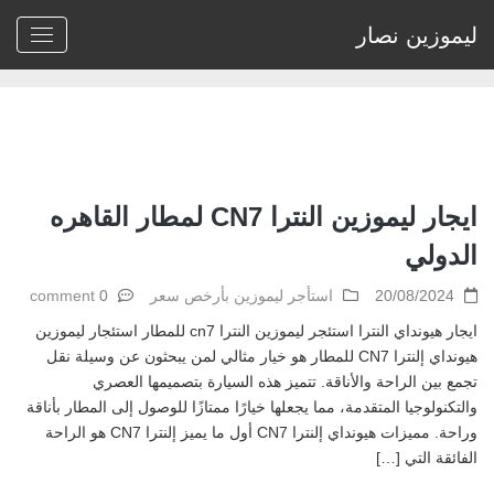
ليموزين نصار
Home
>
Archive by tag ايجار هيونداي توسان 2022"
ايجار ليموزين النترا CN7 لمطار القاهره
الدولي
20/08/2024
استأجر ليموزين بأرخص سعر
0 comment
ايجار هيونداي النترا استئجر ليموزين النترا cn7 للمطار استئجار ليموزين
هيونداي إلنترا CN7 للمطار هو خيار مثالي لمن يبحثون عن وسيلة نقل
تجمع بين الراحة والأناقة. تتميز هذه السيارة بتصميمها العصري
والتكنولوجيا المتقدمة، مما يجعلها خيارًا ممتازًا للوصول إلى المطار بأناقة
وراحة. مميزات هيونداي إلنترا CN7 أول ما يميز إلنترا CN7 هو الراحة
الفائقة التي […]