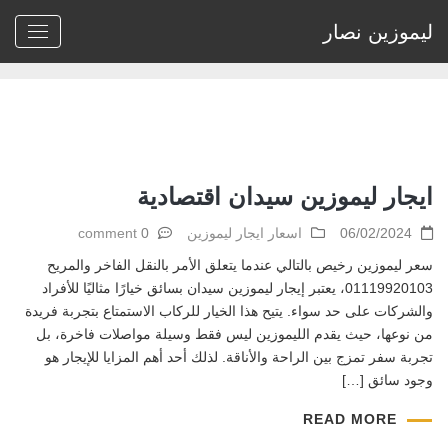
ليموزين نصار
Home
>
Archive by tag تأجير سيارات للفعاليات الخاصة"
ايجار ليموزين سيدان اقتصادية
06/02/2024
اسعار ايجار ليموزين
0 comment
سعر ليموزين رخيص بالتالي عندما يتعلق الأمر بالنقل الفاخر والمريح
01119920103، يعتبر إيجار ليموزين سيدان بسائق خيارًا مثاليًا للأفراد
والشركات على حد سواء. يتيح هذا الخيار للركاب الاستمتاع بتجربة فريدة
من نوعها، حيث يقدم الليموزين ليس فقط وسيلة مواصلات فاخرة، بل
تجربة سفر تمزج بين الراحة والأناقة. لذلك أحد أهم المزايا للإيجار هو
وجود سائق […]
READ MORE