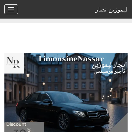
ليموزين نصار
Home
>
Archive by tag حجز مرسيدس ليموزين القاهرة"