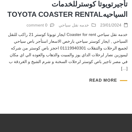
تأجيرتويوتا كوسترللخدمات
السياحيهTOYOTA COASTER RENTAL
23/01/2024
خدمه نقل سياحي
0 comment
خدمه نقل سياحي Coaster for rent ايجار تويوتا كوستر 21 راكب للنقل
السياحي , ايجار كوستر سياحي بارخص الاسعار استأجر باص سياحي
لجميع الرحلات والتنقلات 01119940301 احجز باص كوستر من شركه
ليموزين نصار لرحلات الداي يوز والمبيت والذهاب والعوده الي اي مكان
في مصر تاجير باص كوستر لرحلات السخنة و شرم الشيخ و الغردقة ب
[…]
READ MORE