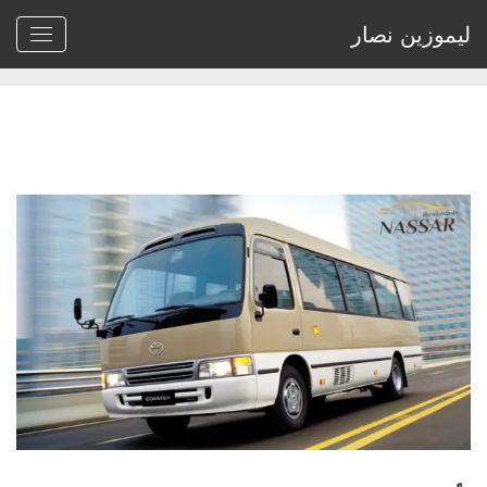
ليموزين نصار
Home
>
Archive by tag خدمات تأجير كوستر باليوم"