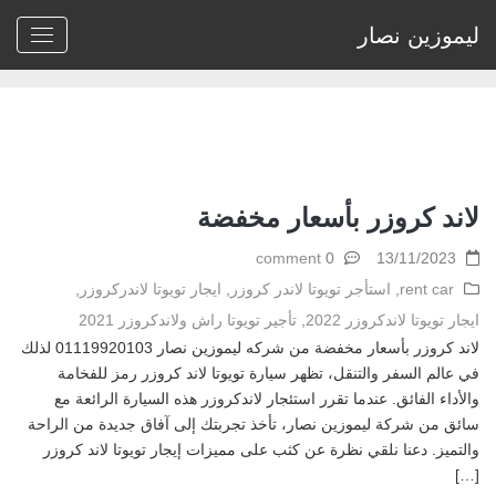
ليموزين نصار
Home
>
Archive by tag خدمة إيجار لاند كروزر مع السائق"
لاند كروزر بأسعار مخفضة
0 comment
13/11/2023
rent car
,
استأجر تويوتا لاندر كروزر
,
ايجار تويوتا لاندركروزر
,
ايجار تويوتا لاندكروزر 2022
,
تأجير تويوتا راش ولاندكروزر 2021
لاند كروزر بأسعار مخفضة من شركه ليموزين نصار 01119920103 لذلك
في عالم السفر والتنقل، تظهر سيارة تويوتا لاند كروزر رمز للفخامة
والأداء الفائق. عندما تقرر استئجار لاندكروزر هذه السيارة الرائعة مع
سائق من شركة ليموزين نصار، تأخذ تجربتك إلى آفاق جديدة من الراحة
والتميز. دعنا نلقي نظرة عن كثب على مميزات إيجار تويوتا لاند كروزر
[…]