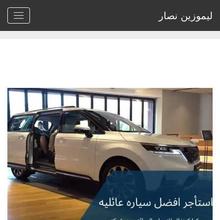
ليموزين نصار
Home
>
Archive by tag كرنفال 22"