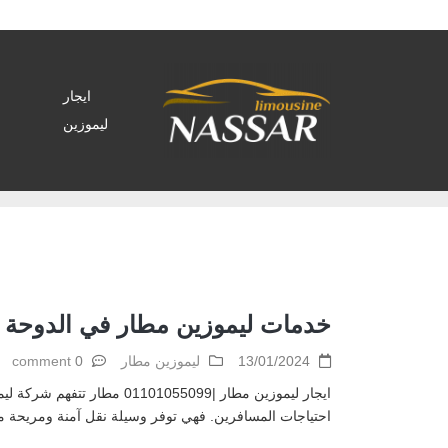
ايجار
ليموزين
Home
>
Archive by tag مطار"
خدمات ليموزين مطار في الدوحة |1101055099
13/01/2024
ليموزين مطار
0 comment
ايجار ليموزين مطار |55099
احتياجات المسافرين. فهي توفر وسيلة نقل آمنة ومريحة مع