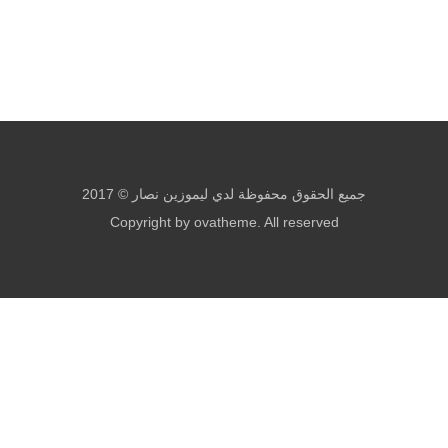
جميع الحقوق محفوظة لدي ليموزين نصار © 2017
Copyright by ovatheme. All reserved