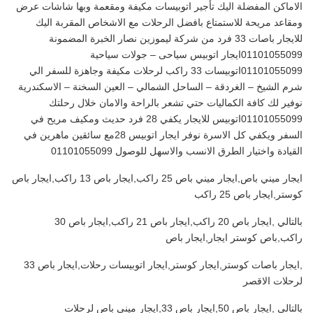
الاماكن المفضلة اليك تأجير اتوبيسات مكيفة ومقعمة وبها شاشات عرض
ومقاعد مريحة للاستمتاع بافضل الرحلات مع الاشخاص المقربة اليك
للايجار باصات 33 فرد من شركة ليموزين نصار الخبرة المضمونة
01101055099ايجار اتوبيس سياحى – جولات سياحية
01101055099اتوبيسات 33 راكب لرحلات مكيفة وجاهزة للسفر الي
شرم الشيخ – الغردقة – الساحل الشمالي – العين السخنة – الاسكندرية
نوفير لك كافة الكماليات حتي تشعر بالراحة والامان خلال رحلتك
01101055099اتوبيس للايجار يكفي 28 فرد حديث ومكيف مريح في
السفر ويكفي كل الاسرة نوفر ايجار اتوبيس 28مع سائقين ماهرين في
القيادة واختيار الطرق الانسب والاسهل للوصول 01101055099
ايجار ميني باص,ايجار ميني باص 25 راكب,ايجار باص 13 راكب,ايجار باص
كوستر,ايجار باص 25 راكب
بالتالي ,ايجار باص 20 راكب,ايجار باص 21 راكب,ايجار باص 30
راكب,باص كوستر ايجار,ايجار باص
,ايجار باصات كوستر,ايجار كوستر,ايجار اتوبيسات رحلات,ايجار باص 33
لرحلات الاقصر
بالتالي ,ايجار باص 50,ايجار باص 33,ايجار ميني باص لرحلات