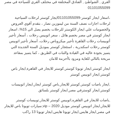
القري , الشواطئ , الفنادق المختلفة في مختلف القري للسياحة في مصر
01101055099
،اسعار ايجار كوستر-01101055099ايجار كوستر لرحلات السياحية
لرحلات اجازات نصف السنة من ليموزين نصار ، بتقدم أقوي العروض
والخصومات علي ايجار الكوستر للرحلات بخصم يصل الي 15%، اسعار
ايجار كوستر في مصر بخصم هائل ، سعر اتوبيس رحلات ، أسعار تأجير
أتوبيسات رحلات القاهرة تأجير ميكروباص رحلات، أسعار تأجير اتوبيس
كوستر رحلات اسكندرية ، استئجار كوستر بموديل السنة الجديدة التي
يتميز بجودة عاليه في القيادة والثبات في الطريق ، كما يتميز بمقاعد
مريحة بالتالي للغاية ومزود باأحزمة للامان
ايجار كوستر,ايجار تويوتا كوستر,كوستر للايجار في القاهرة,ايجار باص
كوستر,ايجار اتوبيس كوستر
,ايجار باصات كوستر,كوستر للايجار,باص كوستر ايجار,ايجار اتوبيسات
كوستر,ايجار كوسترفي مصر,ايجار كوستر بلسائق
,باصات للايجار في القاهره,اتوبيس كوستر للايجار,توبيسات كوستر
للايجار,ايجار اتوبيس كوستر موديل 2020 – vip,سيارات تويوتا باص للايجار
في مصر,ايجار هايس,ايجار تويوتا هايس,ايجار تويوتا 13 راكب