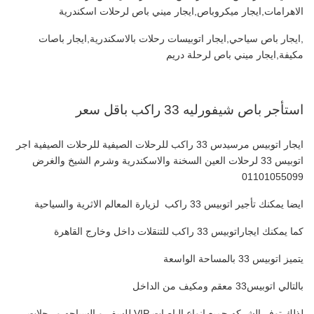
الاهرامات,ايجار ميكروباص,ايجار ميني باص لرحلات اسكندرية
,ايجار باص سياحي,ايجار اتوبيسات رحلات بالاسكندرية,ايجار باصات
مكيفة,ايجار ميني باص لرحلة دريم
استأجر باص شيفورليه 33 راكب باقل سعر
ايجار اتوبيس مرسيدس 33 راكب للرحلات الصيفية للرحلات الصيفية اجر
اتوبيس 33 لرحلات العين السخنة والاسكندرية وشرم الشيخ والغرض
01101055099
ايضا يمكنك تأجير اتوبيس 33 راكب لزيارة المعالم الاثرية والسياحية
كما يمكنك ايجاراتوبيس 33 راكب للتنقلات داخل وخارج القاهرة
يتميز اتوبيس 33 بالمساحة الواسعة
بالتالي اتوبيس33 معقم ومكيف من الداخل
لذلك توفر الشركه جميع انواع الباصات VIP للسفر و السياحه و رحلات