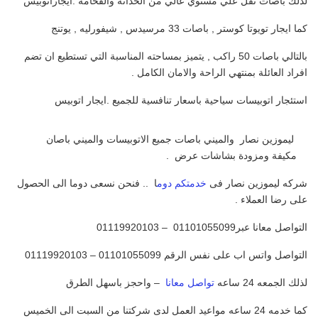
لذلك باصات نقل علي مستوي عالي من الحداثة والفخامة .ايجاراتوبيس
كما ايجار تويوتا كوستر , باصات 33 مرسيدس , شيفورليه , يوتنج
بالتالي باصات 50 راكب , يتميز بمساحته المناسبة التي تستطيع ان تضم
افراد العائلة بمنتهي الراحة والامان الكامل .
استئجار اتوبيسات سياحية باسعار تنافسية للجميع .ايجار اتوبيس
ليموزين نصار والميني باصات جميع الاتوبيسات والميني باصان
مكيفة ومزودة بشاشات عرض .
شركه ليموزين نصار فى
خدمتكم دوم
ا .. فنحن نسعى دوما الى الحصول
على رضا العملاء .
التواصل معانا عبر
01101055099 – 01119920103
التواصل واتس اب على نفس الرقم 01101055099 – 01119920103
لذلك الجمعه 24 ساعه
تواصل
معانا
– واحجز باسهل الطرق
كما خدمه 24 ساعه مواعيد العمل لدى شركتنا من السبت الى الخميس