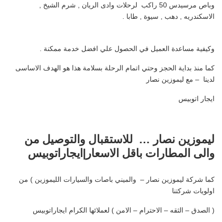
وباص مرسيدس 50 راكب لرحلات وادى الريان , شرم الشيخ ,
الاسكندريه , دهب , سيوة , طابا .
وكيفية مساعدة العميل في الحصول علي افضل خدمة ممكنة .
كما منذ بداية الحجز وحتي اتمام الرحلة بسلامة هذا هو الهدف الاساسى
لدينا – مع ليموزين نصار
ايجار اتوبيس
ليموزين نصار … للاستقبال والتوصيل من
والى المطارات باقل الاسعار|ايجاراتوبيس
كما شركة ليموزين نصار – والميني باصات والسيارات الليموزين ) من
اولويات شركتنا
( الصدق – الثقه – الاحترام – الامن ) لعملائها الكرام ايجاراتوبيس