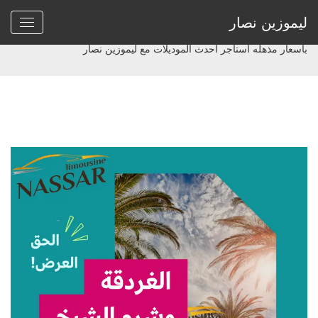
ليموزين نصار
Home
>
ايجار باصات 33 راكب
>
باسعار مذهله استاجر احدث الموديلات مع ليموزين نصار