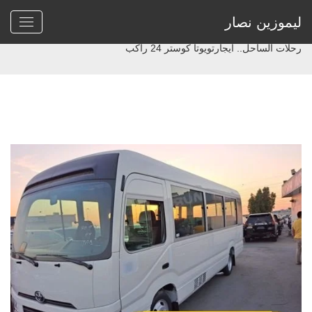
ليموزين نصار
Home
>
ايجار باصات كوستر الجديدة
>
رحلات الساحل.. ايجارتويوتا كوستر 24 راكب