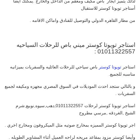
لذلك يتميز ايجار باص مكيف ومعقم من الداخل والخارج .يمكنك أيضا
أستاجر تويوتا كوستر للاستقبال
من مطار القاهره الدولي والتوصيل للفنادق واماكن الاقامه .
استاجر تويوتا كوستر ميني باص للرحلات السياحيه
01011322557 :
استاجر
تويوتا كوستر
باص سياحي للرحلات العائليه والسفريات بميزانيه
مناسبه للجميع.
و بالتالي ستجد احدث الموديلات في السوق المصري مجهزه ومكيفه لجميع
السفريات .
استاجر تويوتا كوستر لرحلات 01011322557,دهب,سيوه,نوبيع,شرم
الشيخ ,الغردقه ,مرسي مطروح
اجر تويوتا كوستر المميزه بمخارج صوتيه مثل الميكروفون ومخارج اخري .
وأيضا كوستر مزود بمقاعد مريحه لراحه العميل أثناء المشاوير الطويله .