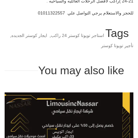
21-24 )راكب لافضل الرحلات العائليه والسياحيه .
للحجز والاستعلام يرجي التواصل علي 01011322557
Tags
استاجر تويوتا كوستر 24 راكب
,
ايجار كوستر الجديده
,
تأجير تويوتا كوستر
You may also like