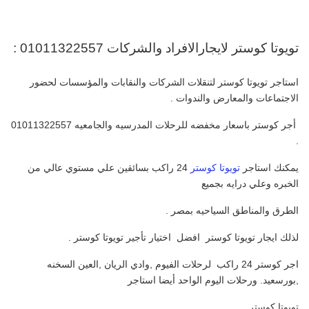
تويوتا كوستر لايجارالافراد والشركات 01011322557 :
استاجر تويوتا كوستر لتنقلات الشركات والنقابات والمؤسسات لحضور
الاجتماعات والمعارض والندوات .
أجر كوستر باسعار مخفضه للرحلات المدرسيه والجامعيه 01011322557
.
يمكنك استاجر
تويوتا كوستر
24 راكب بسائقين علي مستوي عالي من
الخبره وعلي درايه بجميع
الطرق والمناطق السياحيه بمصر .
لذلك ايجار تويوتا كوستر افضل اختيار تأجير تويوتا كوستر .
اجر كوستر 24 راكب لرحلات الفيوم ,وادي الريان ,العين السخنه
,بورسعيد. ورحلات اليوم الواحد أيضا استاجر
تويوتا كوستر .