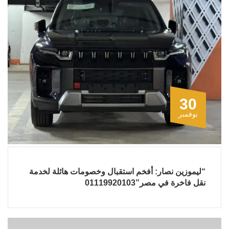
30
نوفمبر
“ليموزين نصار: أفخم استقبال وخصومات هائلة لخدمة
نقل فاخرة في مصر”01119920103