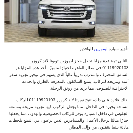
تأجير سيارة
ليموزين
للوافدين
بالتالي ثمة عدة مزايا تجعل حجز ليموزين تويوتا لاند كروزر
01119920103 في مطار القاهرة اختيارًا متميزًا. أحد هذه المزايا هو
السائق المحترف والمدرب تدريباً عالياً الذي يسهم في توفير تجربة سفر
آمنة ومريحة للركاب. يتمتع السائقون بالمعرفة بالطرق والخدمة
الاحترافية للضيوف، مما يزيد من رونق الرحلة.
لذلك علاوة على ذلك، تتيح تويوتا لاند كروزر 01119920103 للركاب
مساحة وفيرة في الداخل، مما يجعل الركوب فيها تجربة مريحة وممتعة.
الجلوس في داخل السيارة يوفر للركاب الخصوصية والهدوء، مما يجعلها
خيارًا مثاليًا لرجال الأعمال والمسافرين الذين يرغبون في التمتع بلحظات
هادئة بينما ينتقلون من وإلى المطار.