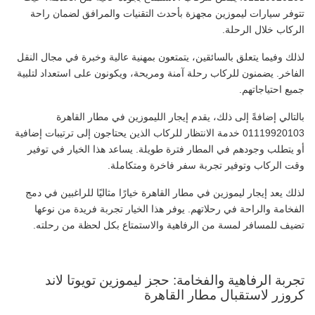
تتوفر سيارات ليموزين مجهزة بأحدث التقنيات والمرافق لضمان راحة
الركاب خلال الرحلة.
لذلك وفيما يتعلق بالسائقين، يتمتعون بمهنية عالية وخبرة في مجال النقل
الفاخر. يضمنون للركاب رحلة آمنة ومريحة، ويكونون على استعداد لتلبية
جميع احتياجاتهم.
بالتالي إضافةً إلى ذلك، يقدم إيجار الليموزين في مطار القاهرة
01119920103 خدمة الانتظار للركاب الذين يحتاجون إلى ترتيبات إضافية
أو يتطلب وجودهم في المطار فترة طويلة. يساعد هذا الخيار في توفير
وقت الركاب وتوفير تجربة سفر فاخرة ومتكاملة.
لذلك يعد إيجار ليموزين في مطار القاهرة خيارًا مثاليًا للراغبين في دمج
الفخامة والراحة في رحلاتهم. يوفر هذا الخيار تجربة فريدة من نوعها
تضيف للمسافر لمسة من الرفاهية والاستمتاع بكل لحظة من رحلته.
تجربة الرفاهية والفخامة: حجز ليموزين تويوتا لاند
كروزر لاستقبال مطار القاهرة