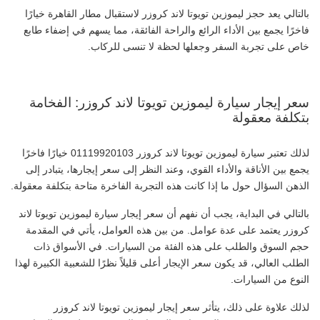
بالتالي يعد حجز ليموزين تويوتا لاند كروزر لاستقبال مطار القاهرة خيارًا
فاخرًا يجمع بين الأداء الرائع والراحة الفائقة، مما يسهم في إضفاء طابع
خاص على تجربة السفر وجعلها لحظة لا تنسى للركاب.
سعر إيجار سيارة ليموزين تويوتا لاند كروزر: الفخامة
بتكلفة معقولة
لذلك تعتبر سيارة ليموزين تويوتا لاند كروزر 01119920103 خيارًا فاخرًا
يجمع بين الأناقة والأداء القوي، وعند النظر إلى سعر إيجارها، يتبادر إلى
الذهن السؤال حول ما إذا كانت هذه التجربة الفاخرة متاحة بتكلفة معقولة.
بالتالي في البداية، يجب أن نفهم أن سعر إيجار سيارة ليموزين تويوتا لاند
كروزر يعتمد على عدة عوامل. من بين هذه العوامل، يأتي في المقدمة
حجم السوق والطلب على هذه الفئة من السيارات. في الأسواق ذات
الطلب العالي، قد يكون سعر الإيجار أعلى قليلاً نظرًا للشعبية الكبيرة لهذا
النوع من السيارات.
لذلك علاوة على ذلك، يتأثر سعر إيجار ليموزين تويوتا لاند كروزر