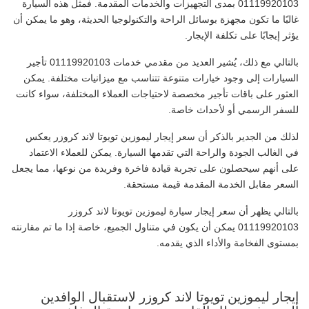
01119920103 بمدى التجهيزات والخدمات المقدمة. فمثل هذه السيارة
غالبًا ما تكون مجهزة بوسائل الراحة والتكنولوجيا الحديثة، وهو ما يمكن أن
يؤثر إيجابًا على تكلفة الإيجار.
بالتالي مع ذلك، يُشير العديد من مقدمي خدمات 01119920103 تأجير
السيارات إلى وجود خيارات متنوعة تتناسب مع ميزانيات مختلفة. يمكن
العثور على باقات تأجير مخصصة لاحتياجات العملاء المختلفة، سواء كانت
للسفر الرسمي أو لأحداث خاصة.
لذلك من الجدير بالذكر أن سعر إيجار ليموزين تويوتا لاند كروزر يعكس
في الغالب الجودة والراحة التي تقدمها السيارة. يمكن للعملاء الاعتماد
على أنهم سيحصلون على تجربة قيادة فاخرة وفريدة من نوعها، مما يجعل
السعر مقابل الخدمة المقدمة قيمة مستحقة.
بالتالي يظهر أن سعر إيجار سيارة ليموزين تويوتا لاند كروزر
01119920103 يمكن أن يكون في متناول الجميع، خاصة إذا ما تم مقارنته
بمستوى الفخامة والأداء الذي يقدمه.
إيجار ليموزين تويوتا لاند كروزر لاستقبال الوافدين