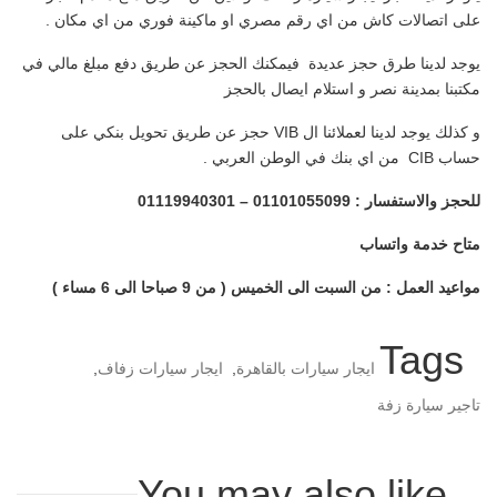
على اتصالات كاش من اي رقم مصري او ماكينة فوري من اي مكان .
يوجد لدينا طرق حجز عديدة فيمكنك الحجز عن طريق دفع مبلغ مالي في
مكتبنا بمدينة نصر و استلام ايصال بالحجز
و كذلك يوجد لدينا لعملائنا ال VIB حجز عن طريق تحويل بنكي على
حساب CIB من اي بنك في الوطن العربي .
للحجز والاستفسار : 01101055099 – 01119940301
متاح خدمة واتساب
مواعيد العمل : من السبت الى الخميس ( من 9 صباحا الى 6 مساء )
Tags
ايجار سيارات بالقاهرة
,
ايجار سيارات زفاف
,
تاجير سيارة زفة
You may also like