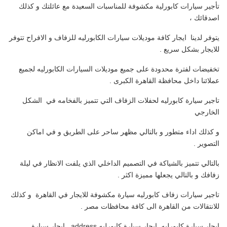
تأجير سيارات كابورلية مكشوفة للمناسبات السعيدة مع عائلتك و كذلك
اصدقائك ،
يتوفر لدينا ايجار كافة موديلات سيارات الكابورليه للزفاف و الافراح تتوفر
للايجار بشكل سريع .
تخفيضات لفترة محدودة على جميع موديلات السيارات الكابورليه لجميع
عملائنا داخل محافظة القاهرة الكبرى .
تاجير سيارة كابورليه لحفلات الزفاف التي تتميز بالفخامه في الشكل
الخارجي
و كذلك اداء متطور و بالتالي مظهر ساحر على الطريق و في اماكن
التصوير .
بالتالي تتميز بالشياكة في التصميم الداخلي الذي يلفت الانظار في ليلة
زفافك و بالتالي يجعلها مميزة اكثر .
تاجير سيارات زفاف كابورليه سيارة مكشوفة للايجار في القاهرة و كذلك
للانتقالات من القاهرة الى كافة محافظات مصر .
ايجار سيارة كابورليه ,ايجار سيارة كابورليه address , ايجار سيارة