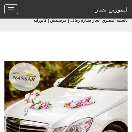
ليموزين نصار
Home
>
سيارات زفاف
>
بالجنيه المصري ايجار سيارة زفاف | مرسيدس | كابورليه