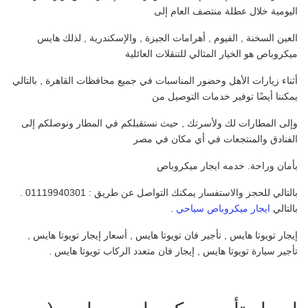
اليومية خلال عطلة منتصف العام إلى
العين السخنة , الفيوم , أهرامات الجيزة , والإسكندرية , لذلك هايس
ميكروباص هو الخيار المثالي للتنقلات العائلية
أثناء زيارات الأهل وحضور المناسبات في جميع محافظات القاهرة , بالتالي
يمكننا أيضًا توفير خدمات التوصيل من
وإلى المطارات لك ولأسرتك , حيث نستقبلكم في المطار ونوصلكم إلى
الفنادق والمنتجعات في أي مكان في مصر
بأمان وراحة. خدمه ايجار ميكروباص
بالتالي للحجز والاستفسار يمكنك التواصل عن طريق : 01119940301 .
بالتالي
ايجار ميكروباص سياحي
.
إيجار تويوتا هايس , تأجير فان تويوتا هايس , أسعار إيجار تويوتا هايس ,
تأجير سيارة تويوتا هايس , إيجار فان متعدد الركاب تويوتا هايس .