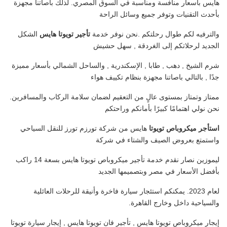
هايس بأسعار منافسة ومناسبة في السوق المصري. لذلك باصاتنا مجهزة
بأحدث التقنيات وتوفر جميع وسائل الراحة
والترفيه لكم طوال رحلتكم .نحن نوفر خدمة
تأجير تويوتا هايس
الشكل
الجديد لرحلاتكم إلى الغردقة , سهل حشيش
شرم الشيخ , دهب , طابا , الإسكندرية , والساحل الشمالي بأسعار مميزة
جدًا , بالتالي باصاتنا مجهزة بنظام تكييف هواء
ممتاز وتمتاز بمستوى عالٍ من التعقيم لضمان سلامة الركاب والمسافرين.
نحن نولي اهتمامًا كبيرًا بأمانكم وراحتكم
استأجر ميكروباص تويوتا
هايس من شركة تورزم تورز للنقل السياحي
واستمتع بعروض الصيف والشتاء في شركة
ليموزين نصار نقدم خدمة تأجير ميكروباص تويوتا هايس بسعة 14 راكب
بأفضل الأسعار في مصر وبتصميمها الجديد
لعام 2023. يمكنكم استئجار سيارة فاخرة وأنيقة للرحلات العائلية
والسياحية داخل وخارج القاهرة.
إيجار ميكروباص تويوتا هايس , تأجير فان تويوتا هايس , إيجار سيارة تويوتا