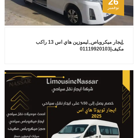
26
نوفمبر
,إيجار ميكروباص,,ليموزين هاي اس 13 راكب
مكيف|01119920103