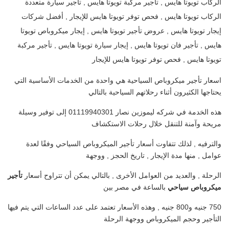
الركاب تويوتا هايس , تأجير مركبة تويوتا هايس , تأجير سيارة متعددة
الركاب تويوتا هايس , فحص توفر تويوتا هايس للإيجار , أفضل شركات
إيجار تويوتا هايس , عروض تأجير تويوتا هايس , إيجار ميكروباص تويوتا
هايس , تأجير فان تويوتا هايس , إيجار سيارة تويوتا هايس , تأجير مركبة
تويوتا هايس , فحص توفر تويوتا هايس للإيجار
اسعار تأجير ميكروباص السياحية هي واحدة من الخدمات الأساسية التي
يحتاجها الكثيرون أثناء رحلاتهم السياحية بالتالي
هذه الخدمة في شركه ليموزين نصار 01119940301 إلى توفير وسيلة
مريحة وآمنة للتنقل خلال رحلات الاستكشاف
والترفيه , لذلك تتفاوت أسعار تأجير الميكروباص السياحي وفقًا لعدة
عوامل , منها مدة الإيجار , تاريخ الحجز , ووجهة
الرحلة , والعديد من العوامل الأخرى , بالتالي يمكن أن تتراوح أسعار
تأجير
ميكروباص سياحي
بالساعة في مصر بين
750 جنيه و800 جنيه , وهذه الأسعار تعتمد على عدد الساعات التي يتم فيها
التأجير وحجم الميكروباص ووجهة الرحلة