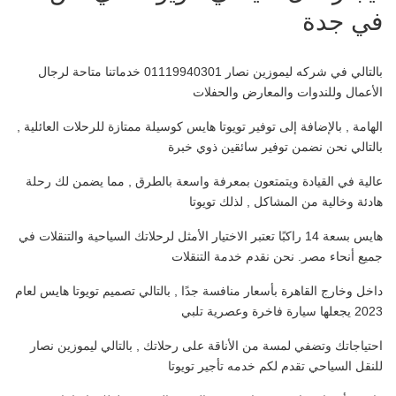
في جدة
بالتالي في شركه ليموزين نصار 01119940301 خدماتنا متاحة لرجال
الأعمال وللندوات والمعارض والحفلات
الهامة , بالإضافة إلى توفير تويوتا هايس كوسيلة ممتازة للرحلات العائلية ,
بالتالي نحن نضمن توفير سائقين ذوي خبرة
عالية في القيادة ويتمتعون بمعرفة واسعة بالطرق , مما يضمن لك رحلة
هادئة وخالية من المشاكل , لذلك تويوتا
هايس بسعة 14 راكبًا تعتبر الاختيار الأمثل لرحلاتك السياحية والتنقلات في
جميع أنحاء مصر. نحن نقدم خدمة التنقلات
داخل وخارج القاهرة بأسعار منافسة جدًا , بالتالي تصميم تويوتا هايس لعام
2023 يجعلها سيارة فاخرة وعصرية تلبي
احتياجاتك وتضفي لمسة من الأناقة على رحلاتك , بالتالي ليموزين نصار
للنقل السياحي تقدم لكم خدمه تأجير تويوتا