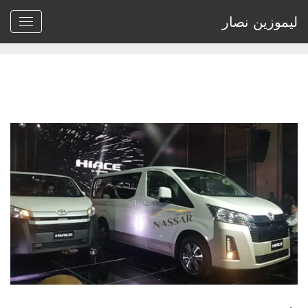
ليموزين نصار
Home
>
خدمه ايجار ميكروباص
>
تأجير ميكروباص تويوتا هايس في جدة