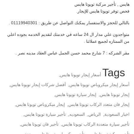
هايس , تأجير مركبة تويوتا هايس
فحص توفر تويوتا هايس للإيجار.
بالتالي للحجز والاستفسار يمكنك التواصل عن طريق : 01119940301 .
متواجدون علي مدار ال 24 ساعه في خدمتك لتقديم الخدمه بجوده اعلي
من الممتازه لجميع عملائنا .
مقر الشركه : 7 شارع محمد حسن الجمل عباس العقاد مدينه نصر .
Tags
أسعار إيجار تويوتا هايس
,
أسعار إيجار ميكروباص تويوتا هايس
,
أفضل شركات إيجار تويوتا هايس
,
إيجار تويوتا هايس
,
إيجار سيارة تويوتا هايس
,
إيجار فان متعدد الركاب تويوتا هايس
,
إيجار ميكروباص تويوتا هايس
,
اخبار السعودية
,
الرياض
,
السعوديه
,
تأجير سيارة تويوتا هايس
,
تأجير سيارة متعددة الركاب تويوتا هايس
,
تأجير فان تويوتا هايس
,
تأجير مركبة تويوتا هايس
,
تأجير ميكروباص تويوتا هايس
,
جدة
,