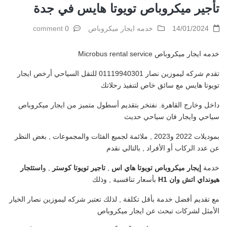
تأجير ميكروباص تويوتا هايس في جدة
14/01/2024
خدمه ايجار ميكروباص
0 comment
خدمه ايجار ميكروباص Microbus rental service
تقدم شركه ليموزين نصار 01119940301 للنقل السياحي أرخص ايجار
تويوتا هايس مع سائق خاص لتنفيذ رحلاتك
داخل وخارج القاهرة. نفتخر بتقديم أسطول متميز من ايجار ميكروباص
سياحي وايجار فان سياحي حديث
بموديلات 2022 و2023 , ملائمة لجميع الفئات والمجموعات , بغض النظر
عن عدد الركاب أو الأفراد , بالتالي نقدم
خدمة
إيجار ميكروباص تويوتا هاي اس
,
تاجير تويوتا كوستر
, و
استئجار
هيونداي اتش وان H1
بأسعار تنافسية , وذلك
مع تقديم أفضل خدمة بأقل تكلفة , لذلك تعتبر شركه ليموزين نصار الخيار
الأمثل لشركات تبحث عن ايجار ميكروباص