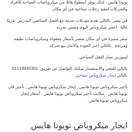
تويوتا هايس
, لذلك نوفر أسطولًا هائلًا من ميكروباصات السياحة للأفراد
والشركات لتنفيذ رحلات سياحية في أي مكان
في مصر. بالتالي نقدم موديلات حديثة مع أفضل السائقين المدربين تدريبًا
عاليًا . احجز ميكروباص اليوم وضمن تجربة
سفر مميزة في أي مكان بمصر بأسعار معقولة وميكروباصات نظيفة
ومريحة , بالتالي اختر الجودة والأمان مع شركه
ليموزين نصار للنقل السياحي .
بالتالي للحجز والاستفسار يمكنك التواصل عن طريق: 01119940301 .
بالتالي
ايجار ميكروباص سياحي
.
تأجير ميكروباص تويوتا هايس , إيجار ميكروباص تويوتا هايس , تأجير فان
تويوتا هايس , مكاتب تأجير ميكروباص تويوتا هايس , أسعار إيجار
ميكروباص تويوتا هايس .
ايجار ميكروباص تويوتا هايس