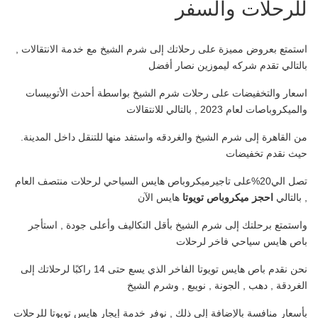
للرحلات والسفر
استمتع بعروض مميزة على رحلاتك إلى شرم الشيخ مع خدمة الانتقالات ,
بالتالي تقدم شركه ليموزين نصار أفضل
اسعار والتخفيضات على رحلات شرم الشيخ بواسطة أحدث الأتوبيسات
والميكروباصات لعام 2023 , بالتالي للانتقالات
من القاهرة إلى شرم الشيخ والغردقه واستفد منها للتنقل داخل المدينة.
حيث نقدم تخفيضات
تصل الي20%على تاجيرميكروباص هايس السياحي لرحلات منتصف العام
, بالتالي
احجز ميكروباص تويوتا
هايس الآن
واستمتع برحلتك إلى شرم الشيخ بأقل التكاليف وأعلى جودة , استأجر
باص هايس
سياحي فاخر لرحلات
نحن نقدم باص هايس تويوتا الفاخر الذي يسع حتى 14 راكبًا لرحلاتك إلى
الغردقة , دهب , الجونة , نويبع , وشرم الشيخ
بأسعار منافسة بالإضافة إلى ذلك , نوفر خدمة
إيجار هايس تويوتا للرحلات