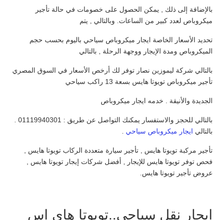
بالإضافة إلى ذلك , يمكن الحصول على خصومات في حالة تأجير
ميكروباص لعدد كبير من الساعات. وبالتالي , يتم
تحديد الأسعار الخاصة ايجار ميكروباص سياحي باليوم بحسب حجم
الميكروباص ومدة الإيجار ووجهة الرحلة , بالتالي
بالتالي شركة ليموزين نصار توفر لك أرخص الأسعار في السوق المصري
تأجير ميكروباص تويوتا هايس بسعة 13 راكب سياحي
الجديدة والأنيقة . خدمه ايجار ميكروباص
بالتالي للحجز والاستفسار يمكنك التواصل عن طريق : 01119940301 .
بالتالي
ايجار ميكروباص سياحي
.
تأجير مركبة تويوتا هايس , تأجير سيارة متعددة الركاب تويوتا هايس ,
فحص توفر تويوتا هايس للإيجار , أفضل شركات إيجار تويوتا هايس ,
عروض تأجير تويوتا هايس.
ايجار نقل سياحي..تويوتا هاي اس