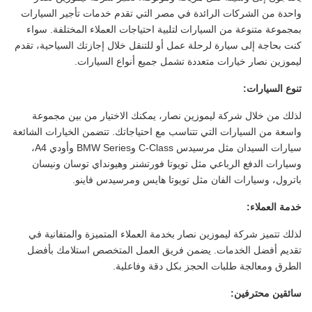
واحدة من الشركات الرائدة في مصر التي تقدم خدمات تأجير السيارات
بمجموعة متنوعة من السيارات لتلبية احتياجات العملاء المختلفة. سواء
كنت بحاجة إلى سيارة لرحلة عمل أو للتنقل خلال إجازتك السياحية، تقدم
ليموزين نصار خيارات متعددة تشمل جميع أنواع السيارات.
تنوع السيارات:
لذلك من خلال شركة ليموزين نصار، يمكنك الاختيار من بين مجموعة
واسعة من السيارات التي تتناسب مع احتياجاتك. تتضمن الخيارات الشائعة
سيارات السيدان مثل مرسيدس C-Class وBMW Series وأودي A4،
وسيارات الدفع الرباعي مثل تويوتا فورتشنر وهيونداي توسان ونيسان
باترول، وسيارات الفان مثل تويوتا هايس ومرسيدس فاينو.
خدمة العملاء:
لذلك تتميز شركة ليموزين نصار بخدمة العملاء المتميزة والمتفانية في
تقديم أفضل الخدمات. يضمن فريق العمل المتخصص استلامك بأفضل
الطرق ومعالجة طلبات الحجز بكل دقة وفاعلية.
سائقين محترفين: