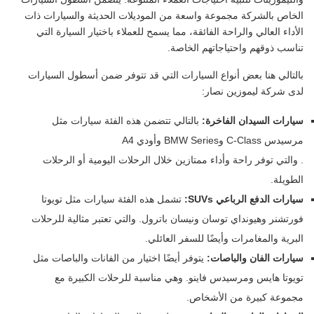
الخاص بالشركة مجموعة واسعة من الموديلات الحديثة والسيارات ذات
الأداء العالي والراحة الفائقة، مما يسمح للعملاء باختيار السيارة التي
تناسب ذوقهم واحتياجاتهم الخاصة.
بالتالي هنا بعض أنواع السيارات التي قد تتوفر ضمن أسطول السيارات
لدى شركة ليموزين نصار:
سيارات السيدان الفاخرة:
بالتالي تتضمن هذه الفئة سيارات مثل
مرسيدس C-Class وBMW Series وأودي A4
. والتي توفر راحة وأداء ممتازين خلال الرحلات اليومية أو الرحلات
الطويلة.
سيارات الدفع الرباعي SUVs:
تشمل هذه الفئة سيارات مثل تويوتا
فورتشنر وهيونداي توسان ونيسان باترول. والتي تعتبر مثالية للرحلات
البرية والمغامرات وأيضًا للسفر العائلي.
سيارات الفان والباصات:
يتوفر أيضًا اختيار من الفانات والباصات مثل
تويوتا هايس ومرسيدس فاينو. وهي مناسبة للرحلات الكبيرة مع
مجموعة كبيرة من الأشخاص.