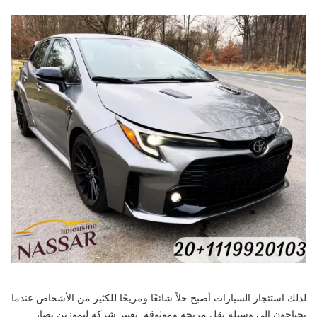
لذلك استئجار السيارات أصبح حلاً شائعًا ومريحًا للكثير من الأشخاص عندما
يحتاجون إلى وسيلة نقل مريحة وموثوقة. تعتبر شركة ليموزين نصار