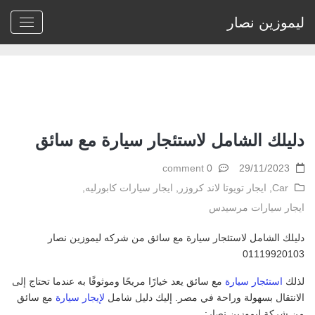
ليموزين نصار
Home
>
Car
>
دليلك الشامل لاستئجار سيارة مع سائق
دليلك الشامل لاستئجار سيارة مع سائق
0 comment
29/11/2023
Car
,
ايجار تويوتا لاند كروزر
,
ايجار سيارات كابورليه
,
ايجار سيارات مرسيدس
دليلك الشامل لاستئجار سيارة مع سائق من شركه ليموزين نصار
01119920103
لذلك
استئجار سيارة
مع سائق يعد خيارًا مريحًا وموثوقًا به عندما تحتاج إلى
الانتقال بسهولة وراحة في مصر. إليك دليل شامل
لإيجار سيارة
مع سائق
من شركة ليموزين نصار: