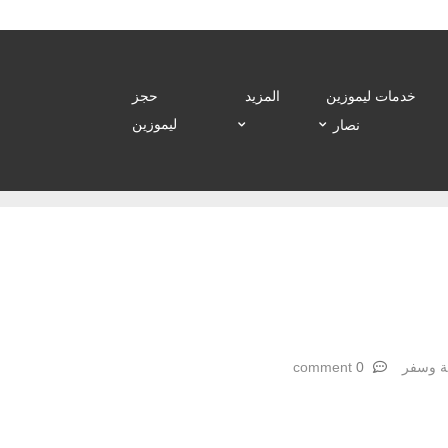
خدمات ليموزين
المزيد
حجز
ليموزين
نصار
ة وسفر
0 comment