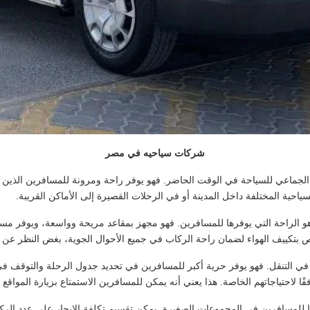
شركات سياحيه في مصر
الجماعي للسياحة في الوقت الحاضر. فهو يوفر راحة ومرونة للمسافرين الذين ي
 السياحية المختلفة داخل المدينة أو في الرحلات القصيرة إلى الأماكن القريبة.
هو الراحة التي يوفرها للمسافرين. فهو مجهز بمقاعد مريحة وواسعة، ويوفر مسا
باص بتكييف الهواء لضمان راحة الركاب في جميع الأحوال الجوية، بغض النظر عن 
في التنقل. فهو يوفر حرية أكبر للمسافرين في تحديد جدول الرحلة والتوقف في
احتياجاتهم الخاصة. هذا يعني أنه يمكن للمسافرين الاستمتاع بزيارة المواقع ا
ديًا للمسافرين في المجموعات الصغيرة. يمكن تقسيم تكلفة الإيجار على عدد الرك