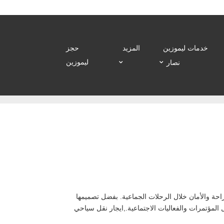
خدمات ليموزين
المزيد
حجز
ليموزين
نصار
افلة مرسيدس 50 راكبًا خيارًا ممتازًا لمن يبحثون عن الراحة والأمان خلال الرحلات الجماعية. بفضل تصميمها
المؤتمرات والفعاليات الاجتماعية.,ايجار نقل سياحي