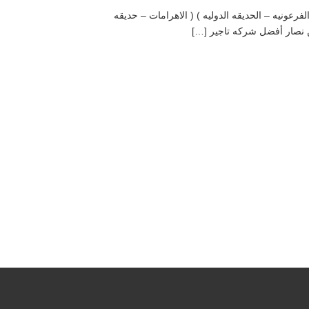
لDay Use ( قصر البارون – خان الخلليلى -القريه الفرعونيه – الحديقه الدوليه ) ( الاهرامات – حديقه
ين نصار أفضل شركه تاجير […]