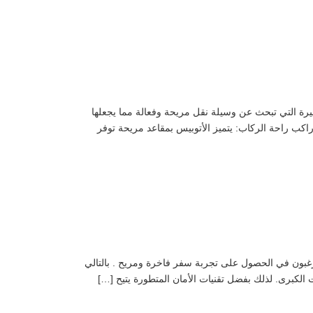
أتوبيس رحلات مرسيدس 50 راكب خيارًا مثاليًا للمجموعات الكبيرة التي تبحث عن وسيلة نقل مريحة وفعالة مما يجعلها
رًا مفضلاً للمسافرين في المناسبات الخاصة، الرحلات المدرسية، والنقل الجماعي للمؤتمرات والأحداث. مميزات أتوبيس مرسيدس 50 راكب راحة الركاب: يتميز الأتوبيس بمقاعد مريحة توفر
 الفاخره استئجار أتوبيس مرسيدس 50 راكب هو الخيار الأمثل لمن يرغبون في الحصول على تجربة سفر فاخرة ومريح . بالتالي
ت الكبرى. لذلك بفضل تقنيات الأمان المتطورة يتيح […]