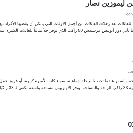
ن ليموزين نصار
اتوبيس للرحلات ايجار اتوبيس مرسيدس 50 راكب للعائلات تعد رحلات العائلات من أجمل الأوقات التي يمكن أن
لياً للعائلات الكبيرة. مميزات أتوبيس مرسيدس 50 راكب […]
استئجر اتوبيس شيفورليه 33 راكب للسياحه والسفر عندما تخطط لرحلة جماعية، سواء كانت لأسرة كبيرة،
شيفروليه 33 راكب