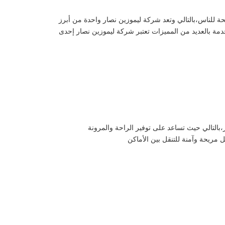
توفير حياة مريحة للناس،بالتالي وتعد شركة ليموزين نصار واحدة من أبرز
شركة خدمة ايجار اتوبيس مرسيدس 50 راكب بالسائق وتتميز هذه الخدمة بالعديد من المميزات تعتبر شركة ليموزين نصار إحدى
لسياحة والسفر،بالتالي حيث تساعد على توفير الراحة والمرونة
 مريحة وآمنة للتنقل بين الأماكن