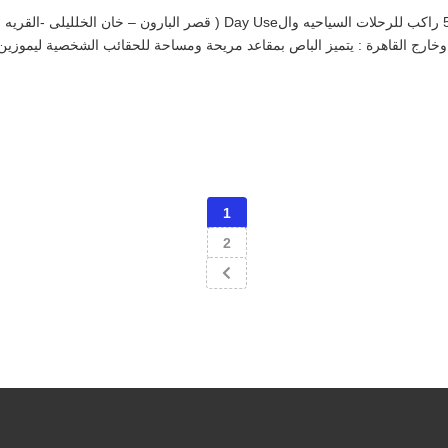
خدمات نقل سياحي ايجار اتوبيس : باصات سياحية: باص 50 راكب للرحلات السياحيه وا
ل وخارج القاهرة : يتميز الباص بمقاعد مريحة ومساحة للحقائب الشخصية ليموز
1
2