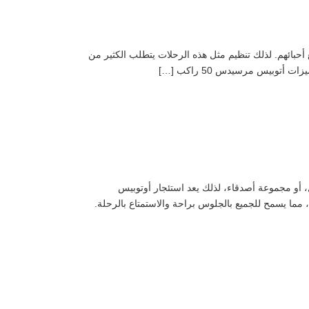
 يقضيها الأفراد مع أحبائهم. لذلك تنظيم مثل هذه الرحلات يتطلب الكثير من
 أو فريق عمل، أو مجموعة أصدقاء، لذلك يعد استئجار أوتوبيس
 خيارًا ممتازًا. مميزات أوتوبيس شيفروليه 33 راكب الراحة والمساحة: يوفر الأوتوبيس مساحة واسعة تكفي لـ 33 راكبًا، مما يسمح للجميع بالجلوس براحة والاستمتاع بالرحلة.