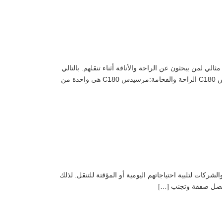
وإلى المطار استئجار ليموزين مرسيدس C180 من وإلى المطار هو خيار مثالي لمن يبحثون عن الراحة والأناقة أثناء تنقلهم. بالتالي
تتميز مرسيدس C180 بتصميمها الأنيق والفخم، إضافة إلى أدائها العالي الذي يجعل الرحلة سلسة ومريحة. مزايا استئجار ليموزين مرسيدس C180 الراحة والفخامة:مرسيدس C180 هي واحدة من
ركات لتلبية احتياجاتهم اليومية أو المؤقتة للتنقل. لذلك
أفضل صفقة وتجنب […]