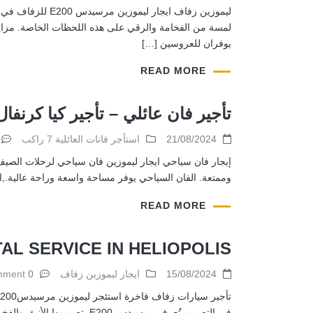
يوفران للعروسين […]
READ MORE
تأجير فان عائلي – تأجير كيا كرنفا
21/08/2024
استأجر فانات العائلية 7 راكب
إيجار فان سياحي ايجار ليموزين فان سياحي لرحلات الصيف
وممتعة. الفان السياحي يوفر مساحة واسعة وراحة عالية.,ايجار فان 7 راكب 1. الراحة والمساحة: ليموزين الفان يتميز بمساحة داخلية كبيرة تسمح لجميع الركاب بالج
READ MORE
AL SERVICE IN HELIOPOLIS
15/08/2024
ايجار ليموزين زفاف
0 comment
في التصميم تُعرف مرسيدس 00