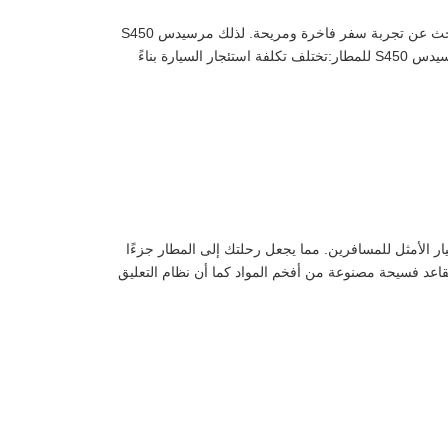
ليموزين مرسيدس ايجار ليموزين مرسيدس S450 للمطار لإيجار ليموزين مرسيدس S450 لنقل المطار، يعتبر هذا الخيار مناسبًا إذا كنت تبحث عن تجربة سفر فاخرة ومريحة. لذلك مرسيدس S450
هي سيارة سيدان فاخرة توفر مستوى عالٍ من الراحة والأناقة,ايجار ليموزين مميزات استئجار مرسيدس S450 للمطار: تكلفة استئجار مرسيدس S450 للمطار:تختلف تكلفة استئجار السيارة بناءً
ت الأكثر فخامة وأناقة، مما يجعلها الخيار الأمثل للمسافرين. مما يجعل رحلتك إلى المطار جزءًا
من تجربتك الكلية.,ايجار ليموزين مطار مزايا استئجار مرسيدس S500 للمطار الراحة والفخامة:تتميز ليموزين مرسيدس S500 بمقاعد فسيحة مصنوعة من أفخم المواد كما أن نظام التعليق