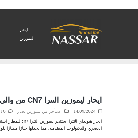
ايجار
ليموزين
Home
>
Archive by tag ايجار سيارات و ليموزين"
ايجار ليموزين النترا CN7 من والي المطار
14/09/2024
استأجر من ليموزين نصار
0 comment
العصري والتكنولوجيا المتقدمة، مما يجعلها خيارًا ممتازًا للوصول إلى المطار بأناقة وراح