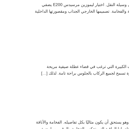
ليموزين زفاف ايجار ليموزين مرسيدس E200 للزفاف في يوم الزفاف، يسعى العروسان لجعل كل التفاصيل مميزة، بدءًا من الحفل وحتى وسيلة النقل. اختيار ليموزين مرسيدس E200 يضفي
ليموزين مرسيدس E200 ليست مجرد سيارة؛ إنها رمز للأناقة والفخامة. تصميمها الخارجي الجذاب ومقصورتها الداخلية
ت الكبيرة التي ترغب في قضاء عطلة صيفية مريحة
 في حياة العروسين، وهو يستحق أن يكون مثاليًا بكل تفاصيله. الفخامة والأناقة
 العصرية وتفاصيلها الراقية التي تعكس الفخامة والرقي. مما يضيف