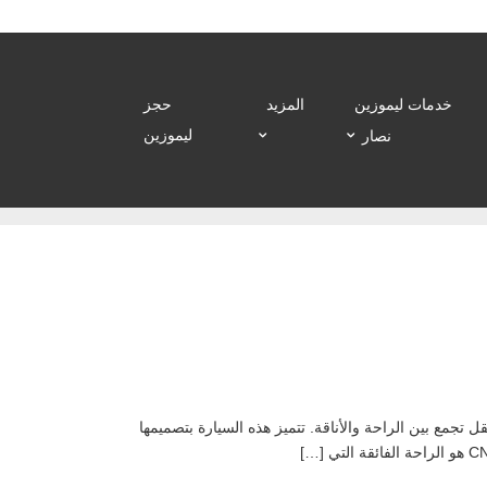
خدمات ليموزين
المزيد
حجز
ليموزين
نصار
CN7 للمطار هو خيار مثالي لمن يبحثون عن وسيلة نقل تجمع بين الراحة والأناقة. تتميز هذه السيارة بتصميمها