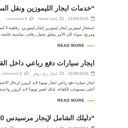
“خدمات ايجار الليموزين ونقل الس
0 comment
rental cars
01/09/2024
استئجار ليموزين ايجار ليموزين إيجار ليموزين: رفاهية لا تُض
ومريح. سواء كان الأمر يتعلق بحفل زفاف، مناسبة خاصة، أو
READ MORE
ايجار سيارات دفع رباعي داخل الق
31/08/2024
ايجار رنج روفر
0 comment
ايجار سياره دفع رباعي ايجار تويوتا لاند كرورز لرجال ال
أعلى مستويات الكفاءة. لذلك تُعتبر تويوتا لاند كروزر واحدة
READ MORE
“دليلك الشامل لإيجار مرسيدس S450: رفاهية بلا حدود”