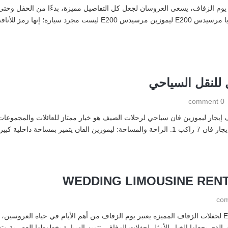
لمسة من الفخامة والرقي على هذه اللحظات الخاصة. مزايا مرسيدس E200 
ل للنقل السياحي
0 comment
 إيجار ليموزين فان سياحي لرحلات الصيف هو خيار ممتاز للعائلات والمجموعا
لوس براحة تامة. لذلك […]
WEDDING LIMOUSINE RENT
تأجير سيارات زفاف فاخرة استئجر ليموزين مرسيدسE200 لحفلات الزفاف المميزه يعتبر يوم الزفاف من أهم الأيام
E2 بتصميمها الأنيق والفخم الذي يجعلها الخيار الأمثل لحفلات الزفاف. تتميز السيارة بخطوطها