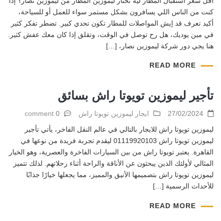
اقل سعر استقبال المطار ليه تختار ليموزين المطار من ليموزين نصار؟ إذا
كنت من الناس اللي يسافرون بشكل مستمر سواء للعمل أو للسياحة،
أكيد تعرف قد إيش المواصلات للمطار تكون تحدي كبير. تضطر تفكر كثير
في مين يوديك، هل رح توصل في الوقت، وتقلق إذا كان معك عفش كثير.
هنا يجي دور شركة ليموزين نصار، […]
READ MORE
تأجير ليموزين تويوتا راش بسائق
27/02/2024
ايجار ليموزين تويوتا راش
0 comment
ليموزين تويوتا راش للايجار بالتالي في عالم النقل الفاخر، يأتي تأجير
ليموزين تويوتا راش 01119920103 ليقدم تجربة فريدة من نوعها في
القاهرة. يعتبر تويوتا راش من بين السيارات الفاخرة والعصرية، وهو الخيار
المثالي لأولئك الذين يبحثون عن الأناقة والراحة أثناء رحلاتهم. لذلك تتميز
ليموزين تويوتا راش بتصميمها الأنيق والمميز، مما يجعلها خيارًا جذابًا
للأحداث الرسمية […]
READ MORE