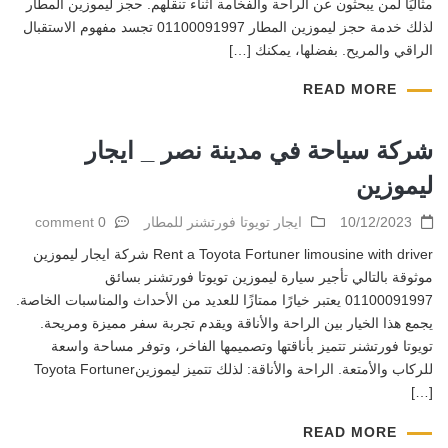
مثاليًا لمن يبحثون عن الراحة والفخامة أثناء تنقلهم. حجز ليموزين المطار
لذلك خدمة حجز ليموزين المطار 01100091997 تجسد مفهوم الاستقبال
الراقي والمريح. بفضلها، يمكنك […]
READ MORE
شركة سياحة في مدينة نصر _ ايجار
ليموزين
10/12/2023
ايجار تويوتا فورتشنر للمطار
0 comment
Rent a Toyota Fortuner limousine with driver شركة ايجار ليموزين
موثوقة بالتالي تأجير سيارة ليموزين تويوتا فورتشنر بسائق
01100091997 يعتبر خيارًا ممتازًا للعديد من الأحداث والمناسبات الخاصة.
يجمع هذا الخيار بين الراحة والأناقة ويقدم تجربة سفر مميزة ومريحة.
تويوتا فورتشنر تتميز بأناقتها وتصميمها الفاخر، وتوفر مساحة واسعة
للركاب والأمتعة. الراحة والأناقة: لذلك تتميز ليموزينToyota Fortuner
[…]
READ MORE