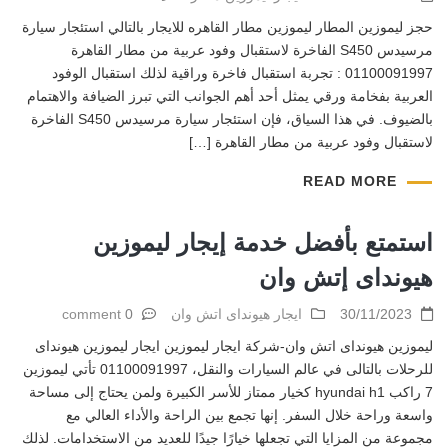
حجز ليموزين المطار ليموزين مطار القاهره للايجار بالتالي استئجار سيارة
مرسيدس S450 الفاخرة لاستقبال وفود عربية من مطار القاهرة
01100091997 : تجربة استقبال فاخرة وراقية لذلك استقبال الوفود
العربية بفخامة ورقي يمثل أحد أهم الجوانب التي تبرز الضيافة والاهتمام
بالضيوف. في هذا السياق، فإن استئجار سيارة مرسيدس S450 الفاخرة
لاستقبال وفود عربية من مطار القاهرة […]
READ MORE
استمتع بأفضل خدمة إيجار ليموزين
هيونداى إتش وان
30/11/2023
ايجار هيونداى اتش وان
0 comment
ليموزين هيونداى اتش وان-شركة ايجار ليموزين ايجار ليموزين هيونداى
للرحلات بالتالى في عالم السيارات والنقل، 01100091997 تأتي ليموزين
7 راكب hyundai h1 كخيار ممتاز للأسر الكبيرة ولمن يحتاج إلى مساحة
واسعة وراحة خلال السفر. إنها تجمع بين الراحة والأداء العالي مع
مجموعة من المزايا التي تجعلها خيارًا جيدًا للعديد من الاستخدامات. لذلك