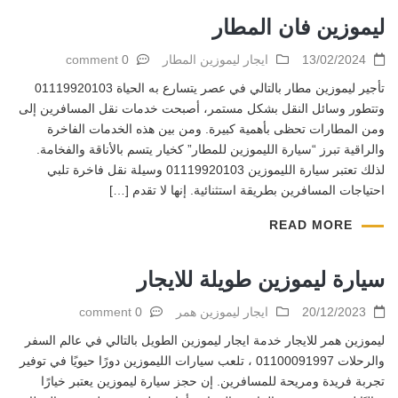
ليموزين فان المطار
13/02/2024
ايجار ليموزين المطار
0 comment
تأجير ليموزين مطار بالتالي في عصر يتسارع به الحياة 01119920103
وتتطور وسائل النقل بشكل مستمر، أصبحت خدمات نقل المسافرين إلى
ومن المطارات تحظى بأهمية كبيرة. ومن بين هذه الخدمات الفاخرة
والراقية تبرز “سيارة الليموزين للمطار” كخيار يتسم بالأناقة والفخامة.
لذلك تعتبر سيارة الليموزين 01119920103 وسيلة نقل فاخرة تلبي
احتياجات المسافرين بطريقة استثنائية. إنها لا تقدم […]
READ MORE
سيارة ليموزين طويلة للايجار
20/12/2023
ايجار ليموزين همر
0 comment
ليموزين همر للايجار خدمة ايجار ليموزين الطويل بالتالي في عالم السفر
والرحلات 01100091997 ، تلعب سيارات الليموزين دورًا حيويًا في توفير
تجربة فريدة ومريحة للمسافرين. إن حجز سيارة ليموزين يعتبر خيارًا